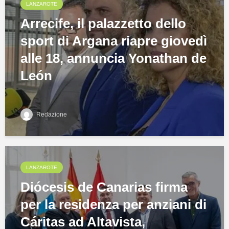
LANZAROTE
Arrecife, il palazzetto dello
sport di Argana riapre giovedì
alle 18, annuncia Yonathan de
León
Redazione
LANZAROTE
Diócesis de Canarias firma
per la residenza per anziani di
Cáritas ad Altavista,