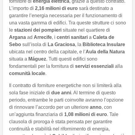
fornitore di
energia elettrica
, grazie a questo contratto.
L’importo di
2,16 milioni di euro
sarà destinato a
garantire l’energia necessaria per il funzionamento di
una vasta gamma di edifici. Tra queste strutture ci sono
le
stazioni dei pompieri
situate nel quartiere di
Argana
ad
Arrecife
, i
centri sanitari
a
Caleta de
Sebo
sull’isola di
La Graciosa
, la
Biblioteca Insulare
ubicata nel centro della capitale, e l’
Aula della Natura
situata a
Máguez
. Tutti questi edifici sono
fondamentali per la fornitura di
servizi essenziali
alla
comunità locale
.
Il contratto di forniture energetiche non si limiterà alla
sola fase iniziale di
due anni
. Al termine di questo
periodo, entrambe le parti coinvolte avranno l’opzione
di rinnovare l’accordo per un ulteriore
anno
, con
un’aggiunta finanziaria di
1,08 milioni di euro
. Tale
clausola di proroga è stata pensata per garantire
continuità e stabilità nel rifornimento di energia,