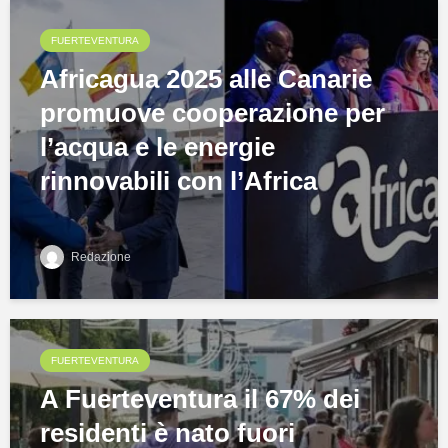
FUERTEVENTURA
Africagua 2025 alle Canarie
promuove cooperazione per
l’acqua e le energie
rinnovabili con l’Africa
Redazione
FUERTEVENTURA
A Fuerteventura il 67% dei
residenti è nato fuori