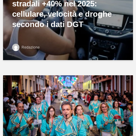
stradali +40% nel 2025:
cellulare, velocità e droghe
secondo i dati DGT
Redazione