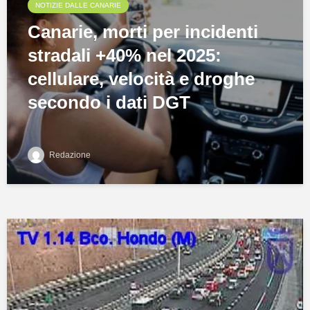
NOTIZIE DALLE CANARIE
Canarie, morti per incidenti
stradali +40% nel 2025:
cellulare, velocità e droghe
secondo i dati DGT
Redazione