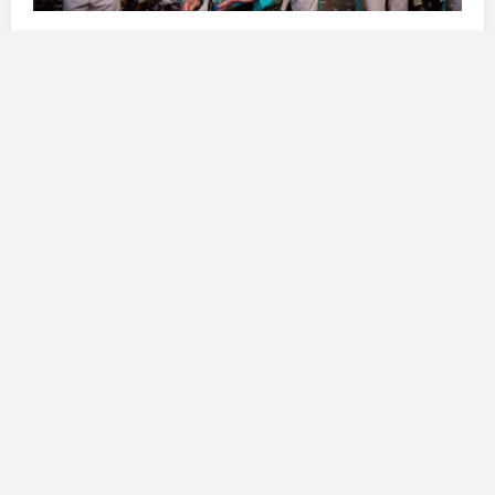
Origini e integrazione nel
carnevale
Juan José Monzón
è originario del
Venezuela
, dove
ha vissuto momenti indimenticabili insieme a suo
padre. Fu tra il
1961
e il
1966
che iniziò a fare parte
della
Masa Coral tinerfeña
, ricoprendo il ruolo di
mascotte. Tuttavia, fu solo nel
1966
che la sua vita
prese una direzione decisiva: entrò a far parte della
comparsa
Los Rumberos
, una delle creazioni di
Manolo
. Da quel momento la sua carriera all’interno
del carnevale è stata continua e ininterrotta, fino a
raggiungere l’attuale posizione di direttore di
Los
Rumberos
.
Ricorda
Juan José
con orgoglio:
“Mio padre ha diretto
musicalmente il gruppo fino al 1992, poi mia sorella ed
io abbiamo preso le redini di Los Rumberos.”
Il suo