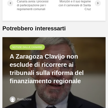
Canaria avvia i processi
Monzón e il suo legame
di partecipazione per i
con il carnevale di Santa
regolamenti comunali
Cruz
Potrebbero interessarti
NOTIZIE DALLE CANARIE
A Zaragoza Clavijo non
esclude di ricorrere ai
tribunali sulla riforma del
finanziamento regionale
Redazione