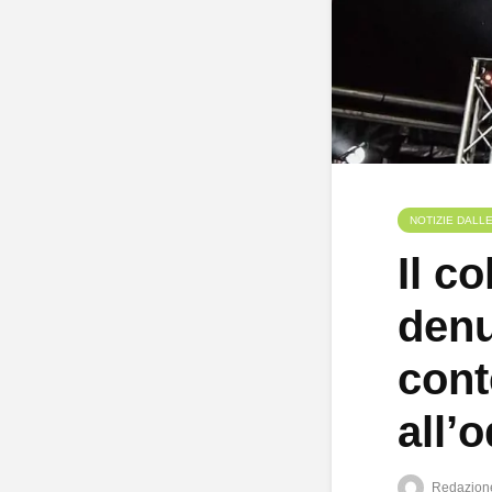
NOTIZIE DALL
Il c
denu
cont
all’
Redazion