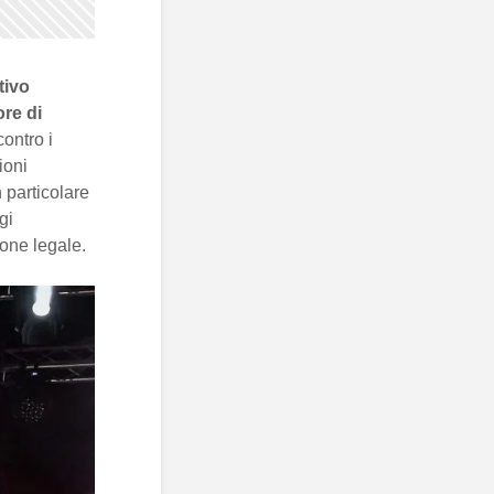
tivo
ore di
contro i
ioni
n particolare
gi
ione legale.