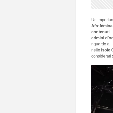
Un’important
Afrofémina
contenuti
. 
crimini d’o
riguardo all
nelle
Isole 
considerati