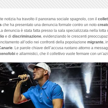
e notizia ha travolto il panorama sociale spagnolo, con il
collet
s
che ha presentato una denuncia formale contro un noto
creat
La denuncia è stata fatta presso la sala specializzata nella lotta 
dio
e di
discriminazione
, evidenziando le crescenti preoccupaz
’incitamento all’odio nei confronti della popolazione
migrante
, i
Canarie
. Le parole chiave dell’accusa ruotano attorno a messag
xenofobi
e allarmistici, che il collettivo vuole fermare con un’az