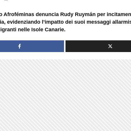
tivo Afroféminas denuncia Rudy Ruymán per incitament
a, evidenziando l’impatto dei suoi messaggi allarmis
igranti nelle Isole Canarie.