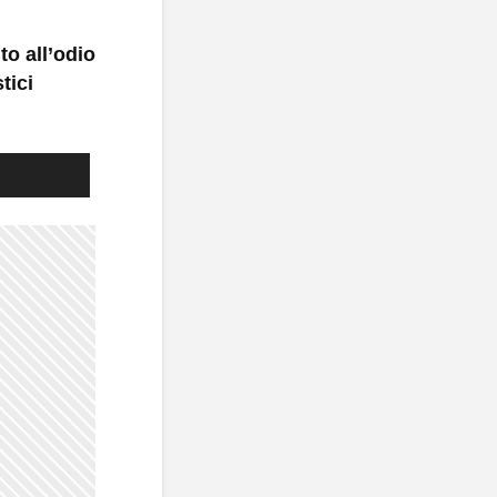
o all’odio
tici