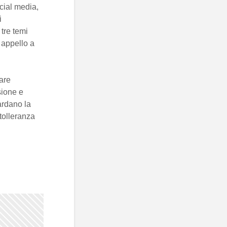
cial media,
i
tre temi
 appello a
are
sione e
uardano la
tolleranza