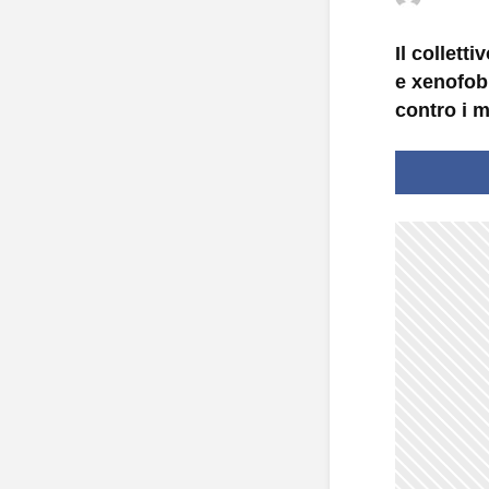
Il collet
e xenofobi
contro i m