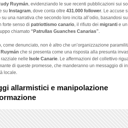
udy Ruymán
, evidenziando le sue recenti pubblicazioni sui so
re su
Instagram
, dove conta oltre
431.000 follower
. Le accuse s
su una narrativa che secondo loro incita all’odio, basandosi su 
un forte senso di
patriottismo canario
, il rifiuto dei
migranti
e un
ruppo chiamato
“Patrullas Guanches Canarias”
.
o, come denunciato, non è altro che un’organizzazione paramilit
a
Ruymán
che si presenta come una risposta alla presunta inva
 razziale nelle
Isole Canarie
. Le affermazioni del collettivo rig
rmante di queste promesse, che manderanno un messaggio di in
à locale.
gi allarmistici e manipolazione
nformazione