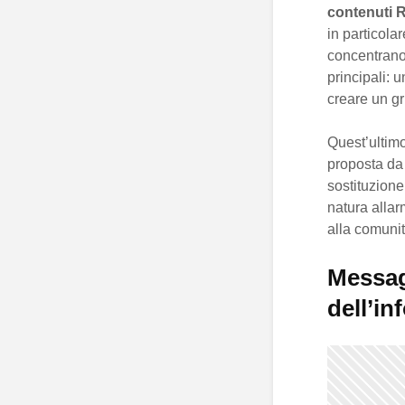
contenuti
R
in particola
concentrano 
principali: 
creare un g
Quest’ultim
proposta d
sostituzione
natura alla
alla comunit
Messag
dell’i