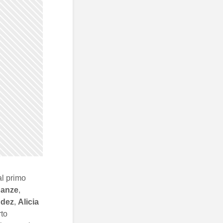
al primo
nanze
,
ndez
,
Alicia
rto