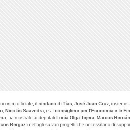
ncontro ufficiale, il
sindaco di Tías
,
José Juan Cruz
, insieme 
co
,
Nicolás Saavedra
, e al
consigliere per l’Economia e le Fi
era
, ha mostrato ai deputati
Lucía Olga Tejera
,
Marcos Herná
rcos Bergaz
i dettagli su vari progetti che necessitano di suppo