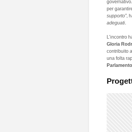
governativo.
per garantir
supporto”
, 
adeguati
.
L’incontro h
Gloria Rod
contribuito 
una folta ra
Parlament
Progett