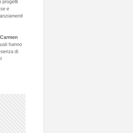
 progetti
sse e
nanziamenti
Carmen
 quali hanno
resenza di
l