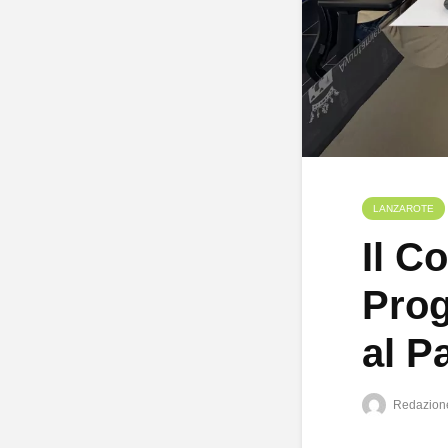
LANZAROTE
Il C
Prog
al P
Redazion