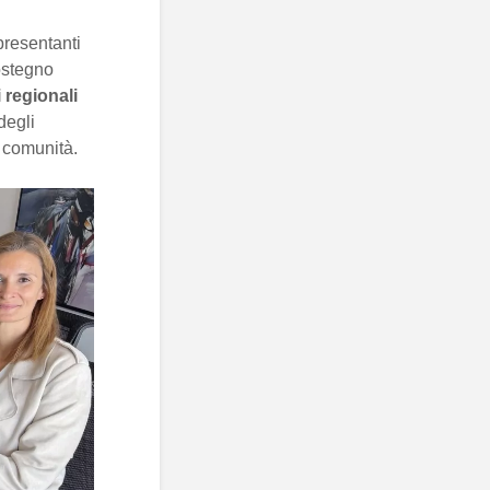
presentanti
sostegno
i regionali
degli
a comunità.