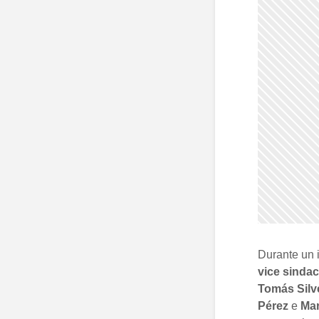
Durante un i
vice sinda
Tomás Silv
Pérez
e
Ma