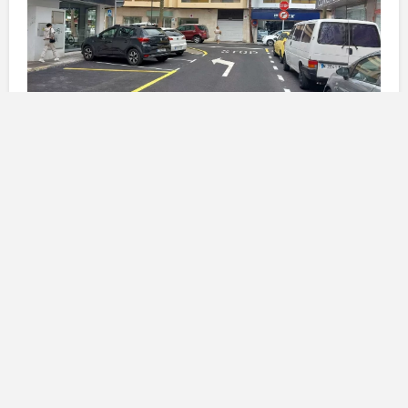
I lavori di asfaltatura nel territorio
Nei giorni scorsi, sono stati completati i lavori di
riasfaltatura nella
calle Méjico
, così come nei crocevia
di
Triana
,
La Inés
e
Manolo Millares
. Queste strade,
oltre a rappresentare importanti arterie di
collegamento, hanno anche beneficiato di ulteriori
miglioramenti nel corso di quest’anno, come
sottolineato dal governo municipale. Durante il periodo
estivo, infatti, le aziende incaricate dei lavori hanno
concentrato i propri sforzi nel quartiere di
Las Salinas
,
in prossimità del
Colegio Antonio Zerolo
e