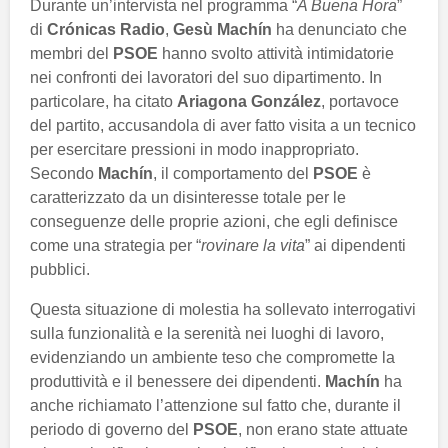
Durante un’intervista nel programma “
A Buena Hora
”
di
Crónicas Radio
,
Gesù Machín
ha denunciato che
membri del
PSOE
hanno svolto attività intimidatorie
nei confronti dei lavoratori del suo dipartimento. In
particolare, ha citato
Ariagona González
, portavoce
del partito, accusandola di aver fatto visita a un tecnico
per esercitare pressioni in modo inappropriato.
Secondo
Machín
, il comportamento del
PSOE
è
caratterizzato da un disinteresse totale per le
conseguenze delle proprie azioni, che egli definisce
come una strategia per “
rovinare la vita
” ai dipendenti
pubblici.
Questa situazione di molestia ha sollevato interrogativi
sulla funzionalità e la serenità nei luoghi di lavoro,
evidenziando un ambiente teso che compromette la
produttività e il benessere dei dipendenti.
Machín
ha
anche richiamato l’attenzione sul fatto che, durante il
periodo di governo del
PSOE
, non erano state attuate