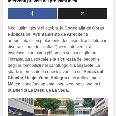
interventi previsti nei prossimi mesi.
Negli ultimi giorni di ottobre, la
Concejalía de Obras
Públicas
del
Ayuntamiento de Arrecife
ha
annunciato il completamento dei lavori di asfaltatura in
diverse strade della città. Questo intervento si
inserisce in un piano più ampio volto a migliorare
l’infrastruttura stradale e la
sicurezza
dei pedoni e
degli automobilisti nel capoluogo di
Lanzarote
. Le
strade interessate da questi lavori, tra cui
Peñas del
Chache
,
Usaje
,
Yuco
,
Aniagua
e un tratto di
calle
Méjico
, sono fondamentali per la connessione tra i
quartieri di
La Destila
e
La Vega
.