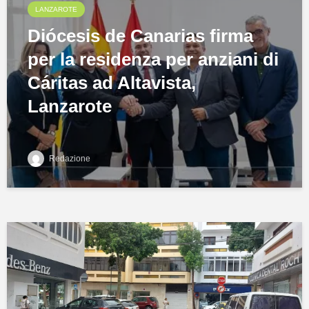
LANZAROTE
Diócesis de Canarias firma
per la residenza per anziani di
Cáritas ad Altavista,
Lanzarote
Redazione