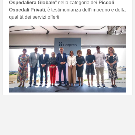
Ospedaliera Globale
” nella categoria dei
Piccoli
Ospedali Privati
, è testimonianza dell’impegno e della
qualità dei servizi offerti.
Riconoscimenti e celebrazioni
L’evento per celebrare i
25 anni di Hospiten
Lanzarote
ha visto la partecipazione di
autorità locali
di spicco, tra cui la consigliera delle
Università
,