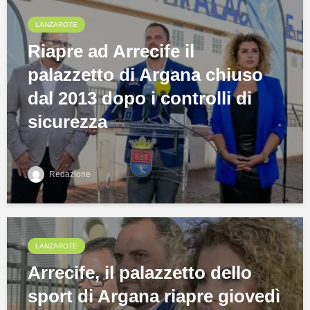
LANZAROTE
Riapre ad Arrecife il
palazzetto di Argana chiuso
dal 2013 dopo i controlli di
sicurezza
Redazione
LANZAROTE
Arrecife, il palazzetto dello
sport di Argana riapre giovedì