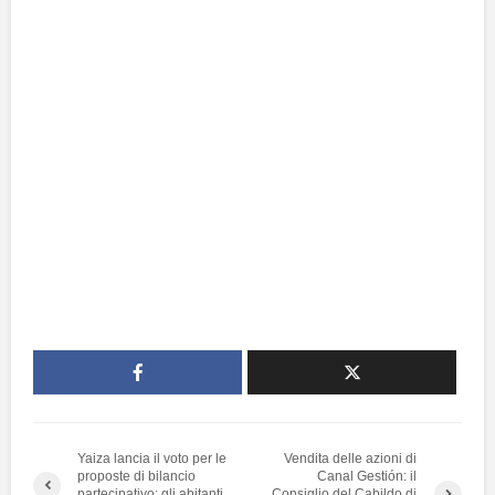
Yaiza lancia il voto per le
Vendita delle azioni di
proposte di bilancio
Canal Gestión: il
partecipativo: gli abitanti
Consiglio del Cabildo di