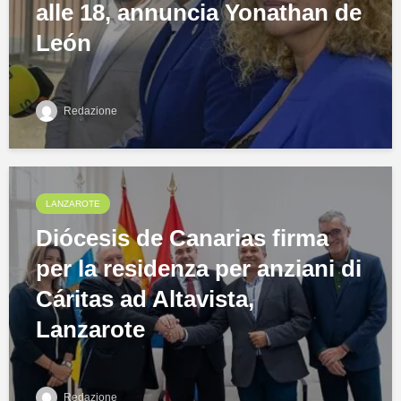
alle 18, annuncia Yonathan de
León
Redazione
LANZAROTE
Diócesis de Canarias firma
per la residenza per anziani di
Cáritas ad Altavista,
Lanzarote
Redazione