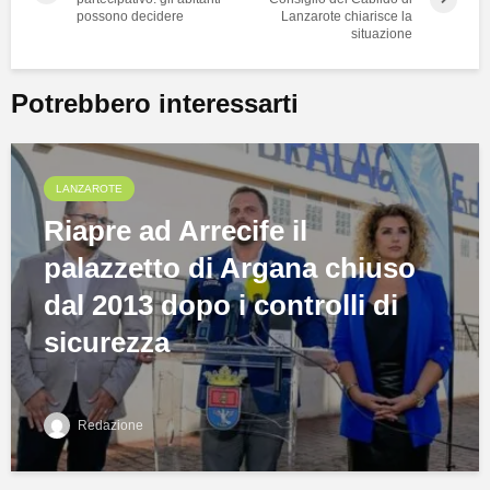
possono decidere
Lanzarote chiarisce la
situazione
Potrebbero interessarti
LANZAROTE
Riapre ad Arrecife il
palazzetto di Argana chiuso
dal 2013 dopo i controlli di
sicurezza
Redazione