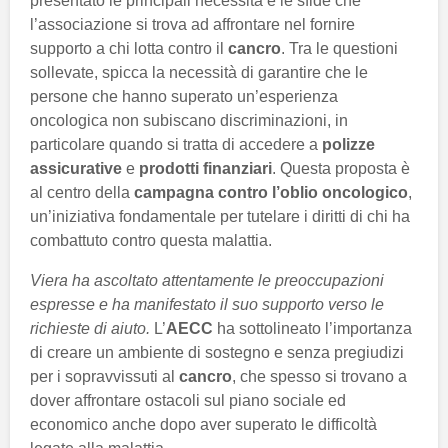
presentato le principali necessità e le sfide che
l’associazione si trova ad affrontare nel fornire
supporto a chi lotta contro il
cancro
. Tra le questioni
sollevate, spicca la necessità di garantire che le
persone che hanno superato un’esperienza
oncologica non subiscano discriminazioni, in
particolare quando si tratta di accedere a
polizze
assicurative
e
prodotti finanziari
. Questa proposta è
al centro della
campagna contro l’oblio oncologico
,
un’iniziativa fondamentale per tutelare i diritti di chi ha
combattuto contro questa malattia.
Viera ha ascoltato attentamente le preoccupazioni
espresse e ha manifestato il suo supporto verso le
richieste di aiuto.
L’
AECC
ha sottolineato l’importanza
di creare un ambiente di sostegno e senza pregiudizi
per i sopravvissuti al
cancro
, che spesso si trovano a
dover affrontare ostacoli sul piano sociale ed
economico anche dopo aver superato le difficoltà