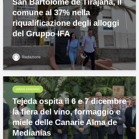
San Bartolomé de Tirajana, il
comune al 37% nella
riqualificazione degli alloggi
del Gruppo IFA
Redazione
GRAN CANARIA
Tejeda ospita il 6 e 7 dicembre
la fiera del vino, formaggio e
miele delle Canarie Alma de
Medianías