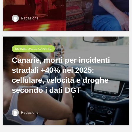
Redazione
NOTIZIE DALLE CANARIE
Canarie, morti per incidenti
stradali +40% nel 2025:
cellulare, velocità e droghe
secondo i dati DGT
Redazione