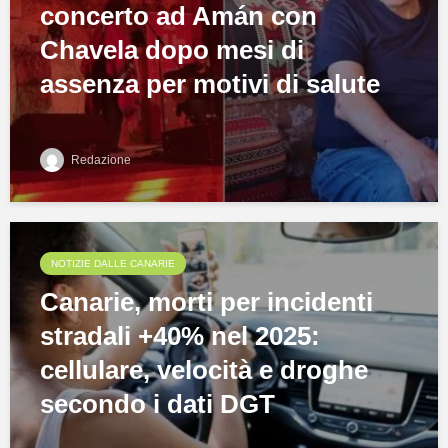
concerto ad Amán con
Chavela dopo mesi di
assenza per motivi di salute
Redazione
NOTIZIE DALLE CANARIE
Canarie, morti per incidenti
stradali +40% nel 2025:
cellulare, velocità e droghe
secondo i dati DGT