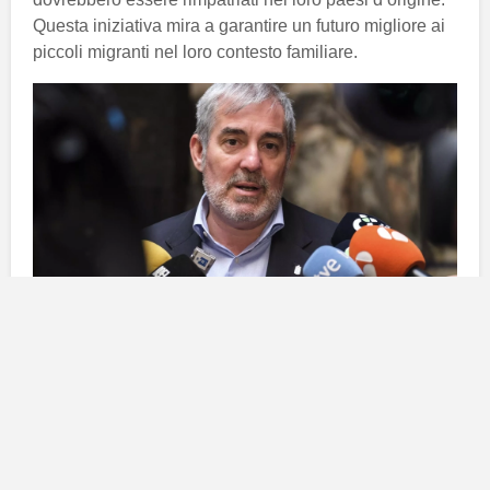
Questa iniziativa mira a garantire un futuro migliore ai
piccoli migranti nel loro contesto familiare.
Proposta di rimpatrio per i minori
Durante una visita a
Breña Baja
, sull’isola di
La
Palma
,
Fernando Clavijo
ha discusso della necessità
di aiutare i
minori migranti
a essere assistiti nelle loro
terre d’origine, vicino ai propri familiari. L’intento della