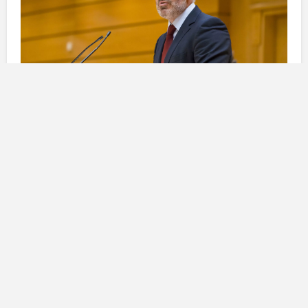
La mancanza di coordinazione
nelle emergenze
Durante il suo intervento,
Clavijo
ha citato l’esperienza
della
DANA
in
Valencia
come esempio lampante
della necessità di una risposta unificata. Ha constatato
che tale incapacità di coordinarsi tra lo
Stato
e le varie
autonomie ha esacerbato situazioni di
crisi
. Le
Canarie
, ad esempio, sono da oltre un anno in una
profonda crisi migratoria. Questa mancanza di