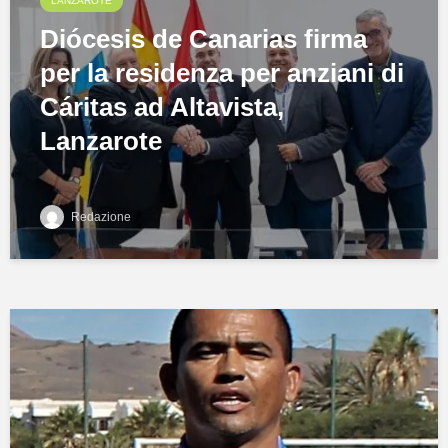
LANZAROTE
Diócesis de Canarias firma
per la residenza per anziani di
Cáritas ad Altavista,
Lanzarote
Redazione