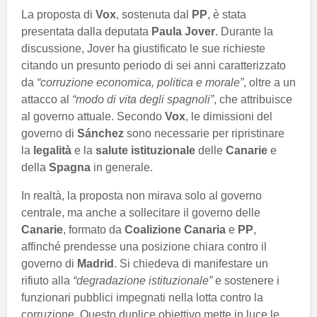
La proposta di
Vox
, sostenuta dal
PP
, è stata
presentata dalla deputata
Paula Jover
. Durante la
discussione, Jover ha giustificato le sue richieste
citando un presunto periodo di sei anni caratterizzato
da
“corruzione economica, politica e morale”
, oltre a un
attacco al
“modo di vita degli spagnoli”
, che attribuisce
al governo attuale. Secondo
Vox
, le dimissioni del
governo di
Sánchez
sono necessarie per ripristinare
la
legalità
e la
salute istituzionale
delle
Canarie
e
della
Spagna
in generale.
In realtà, la proposta non mirava solo al governo
centrale, ma anche a sollecitare il governo delle
Canarie
, formato da
Coalizione Canaria
e
PP
,
affinché prendesse una posizione chiara contro il
governo di
Madrid
. Si chiedeva di manifestare un
rifiuto alla
“degradazione istituzionale”
e sostenere i
funzionari pubblici impegnati nella lotta contro la
corruzione. Questo duplice obiettivo mette in luce le