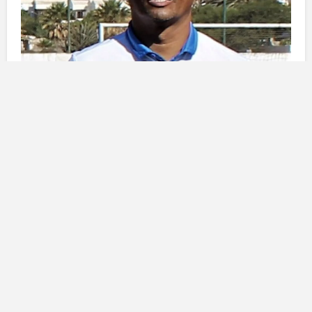
La carriera di Jaime Martínez e il
suo impatto sul calcio locale
Jaime Martínez
ha avuto una carriera lunga e
rispettata nel calcio, diventando un punto di riferimento
per la squadra dell’
Inter Playa Honda
, dove ha
trascorso diversi anni come allenatore. Sotto la sua
guida, la squadra ha vissuto momenti di grande
successo, trasformandosi in un solido competitor nel
campionato. Oltre ai risultati sul campo, ciò che lo ha
reso un allenatore esemplare sono stati la sua
capacità di motivare i giocatori e di creare un ambiente