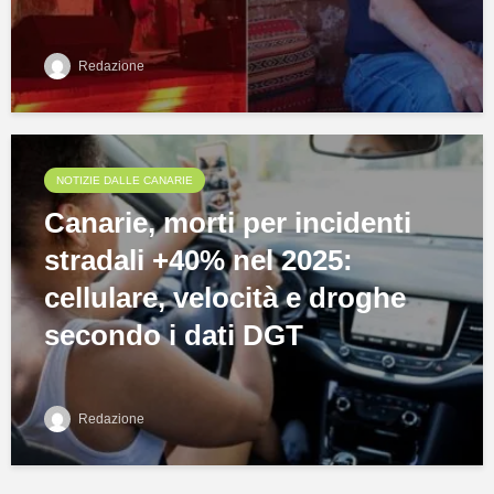
Redazione
NOTIZIE DALLE CANARIE
Canarie, morti per incidenti
stradali +40% nel 2025:
cellulare, velocità e droghe
secondo i dati DGT
Redazione