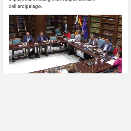
dell’
arcipelago
.
La rilevanza della Commissione
fine a se stessa
L’incontro di oggi rappresenta un’occasione cruciale
per riflettere sulle sfide e sulle opportunità del settore
turistico nella
regione
. Il
turismo
, che rappresenta da
anni una delle principali fonti di reddito per le
Canarie
,