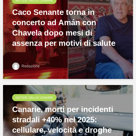
NOTIZIE DALLE CANARIE
Caco Senante torna in
concerto ad Amán con
Chavela dopo mesi di
assenza per motivi di salute
Redazione
NOTIZIE DALLE CANARIE
Canarie, morti per incidenti
stradali +40% nel 2025:
cellulare, velocità e droghe