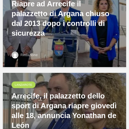
Riapre ad Arrecife il
palazzetto di Argana chiuso
dal 2013 dopo i controlli di
sicurezza
Redazione
LANZAROTE
Arrecife, il palazzetto dello
sport di Argana riapre giovedì
alle 18, annuncia Yonathan de
León