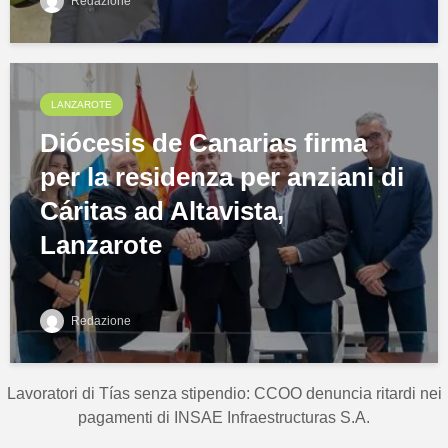
Redazione
LANZAROTE
Diócesis de Canarias firma
per la residenza per anziani di
Cáritas ad Altavista,
Lanzarote
Redazione
Lavoratori di Tías senza stipendio: CCOO denuncia ritardi nei
pagamenti di INSAE Infraestructuras S.A.