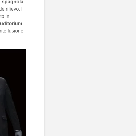
a spagnola
,
 rilievo. I
to in
uditorium
nte fusione