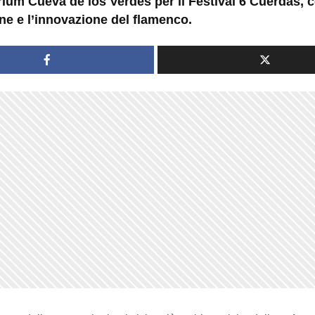
rium Cueva de los Verdes per il Festival 6 Cuerdas, 
one e l’innovazione del flamenco.