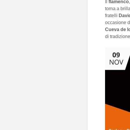
Il
flamenco
torna a brill
fratelli
Davi
occasione 
Cueva de l
di tradizion