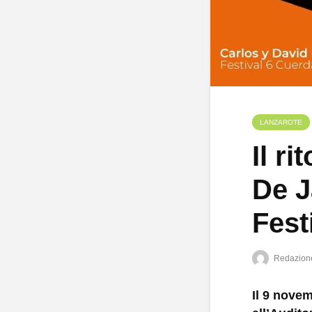
LANZAROTE
Il ri
De J
Fest
Redazion
Il 9 novem