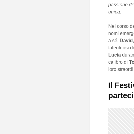
passione de
unica.
Nel corso de
nomi emerge
a sé.
David
talentuosi 
Lucía
durant
calibro di
To
loro straordi
Il Fest
partec