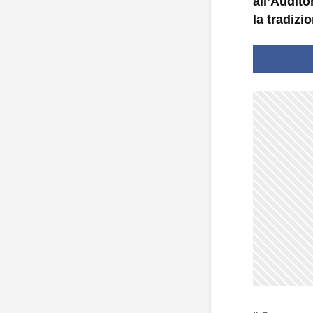
all’Audito
la tradizi