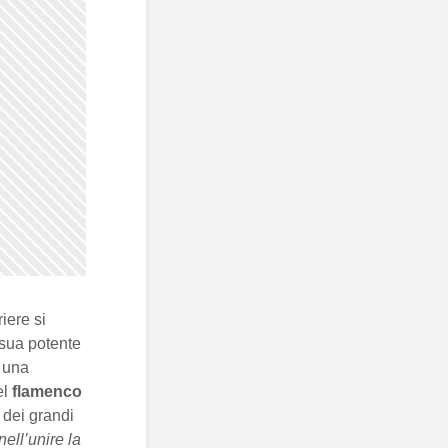
riere si
 sua potente
e una
el
flamenco
 dei grandi
nell’unire la