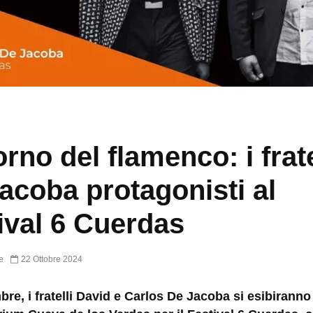
torno del flamenco: i frate
acoba protagonisti al
ival 6 Cuerdas
e
22 Ottobre 2024
bre, i fratelli David e Carlos De Jacoba si esibiranno