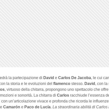
vedrà la partecipazione di
David
e
Carlos De Jacoba
, le cui car
con la storia e le evoluzioni del
flamenco
stesso.
David
, con la
los
, virtuoso della chitarra, propongono uno spettacolo che offr
emozioni e sonorità. La chitarra di
Carlos
racchiude l’essenza d
, con un’articolazione vivace e profonda che ricorda le influenze
me
Camarón
e
Paco de Lucía
.
La straordinaria abilità di Carlos 