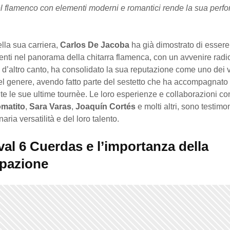
l flamenco con elementi moderni e romantici rende la sua perf
lla sua carriera,
Carlos De Jacoba
ha già dimostrato di essere
nti nel panorama della chitarra flamenca, con un avvenire radi
, d’altro canto, ha consolidato la sua reputazione come uno dei v
del genere, avendo fatto parte del sestetto che ha accompagnato
e le sue ultime tournèe. Le loro esperienze e collaborazioni con 
matito
,
Sara Varas
,
Joaquín Cortés
e molti altri, sono testim
naria versatilità e del loro talento.
ival 6 Cuerdas e l’importanza della
ipazione