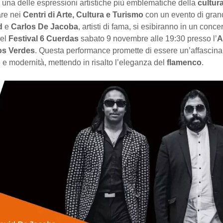
, una delle espressioni artistiche più emblematiche della
cultur
are nei
Centri di Arte, Cultura e Turismo
con un evento di grande
d
e
Carlos De Jacoba
, artisti di fama, si esibiranno in un concer
del
Festival 6 Cuerdas
sabato 9 novembre alle 19:30 presso l’
A
os Verdes
. Questa performance promette di essere un’affascina
e e modernità, mettendo in risalto l’eleganza del
flamenco
.