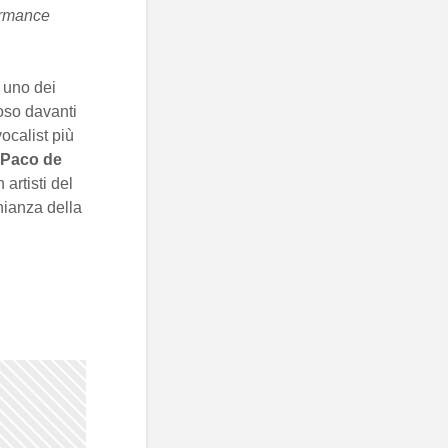
ormance
 uno dei
oso davanti
ocalist più
Paco de
artisti del
onianza della