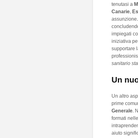
tenutasi a
M
Canarie
,
Es
assunzione.
concludendo 
impiegati co
iniziativa p
supportare l
professionis
sanitario sta
Un nuo
Un altro asp
prime comuni
Generale
. 
formati nell
intraprenden
aiuto signifi