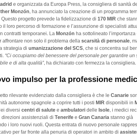
adrid
e organizzata da Europa Press, la consigliera di sanità de
ther Monzón
, ha annunciato la creazione di un programma te
 Questo progetto prevede la fidelizzazione di
170 MIR
che stan
il loro percorso di formazione e l’assunzione di specialisti att
n contratti temporanei. La
Monzón
ha sottolineato l’importanza
er affrontare non solo il problema della
scarsità di personale
, m
a strategia di
umanizzazione del SCS
, che si concentra sul be
ti.
“Ci occupiamo del benessere del personale per garantire un 
bile e di alta qualità”
, ha dichiarato con fermezza la consigliera.
vo impulso per la professione medi
etto rilevante evidenziato dalla consigliera è che le
Canarie
son
tà autonome spagnole a coprire tutti i posti
MIR
disponibili in
Nei diversi
centri di salute
e
ambulatori
delle
Isole
, i medici r
e direzioni assistenziali di
Tenerife
e
Gran Canaria
stanno già
do i loro nuovi ruoli. Questa entrata di nuovo personale rappre
cativo per far fronte alla penuria di operatori in ambito di
assist