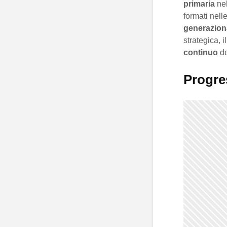
primaria
nel
formati nell
generazion
strategica, i
continuo
de
Progres