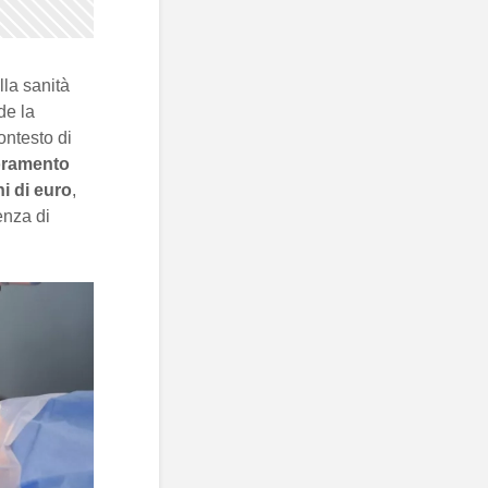
lla sanità
de la
ontesto di
oramento
i di euro
,
enza di