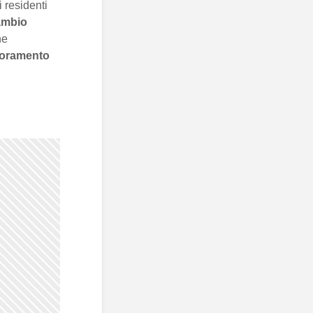
i residenti
ambio
ne
ioramento