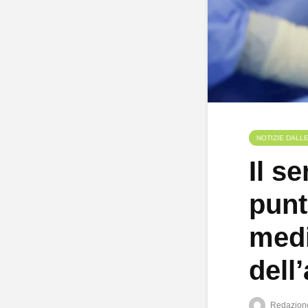
NOTIZIE DALL
Il s
punt
medi
dell
Redazion