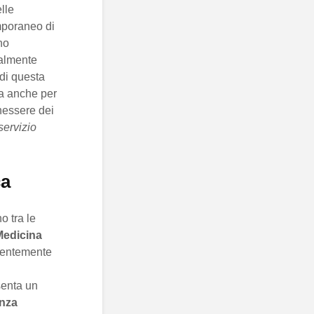
lle
mporaneo di
no
ualmente
 di questa
a anche per
nessere dei
servizio
ca
o tra le
Medicina
ecentemente
senta un
enza