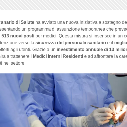
Canario di Salute
ha avviato una nuova iniziativa a sostegno de
resentando un programma di assunzione temporanea che preve
i
513 nuovi posti
per medici. Questa misura si inserisce in un c
ttenzione verso la
sicurezza del personale sanitario
e il
migli
fferti agli utenti. Grazie a un
investimento annuale di 13 milion
mira a trattenere i
Medici Interni Residenti
e ad affrontare la car
i nel settore.