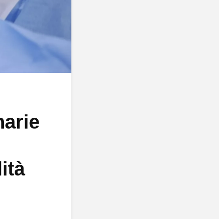
narie
ità