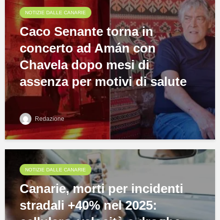
NOTIZIE DALLE CANARIE
Caco Senante torna in
concerto ad Amán con
Chavela dopo mesi di
assenza per motivi di salute
Redazione
NOTIZIE DALLE CANARIE
Canarie, morti per incidenti
stradali +40% nel 2025: