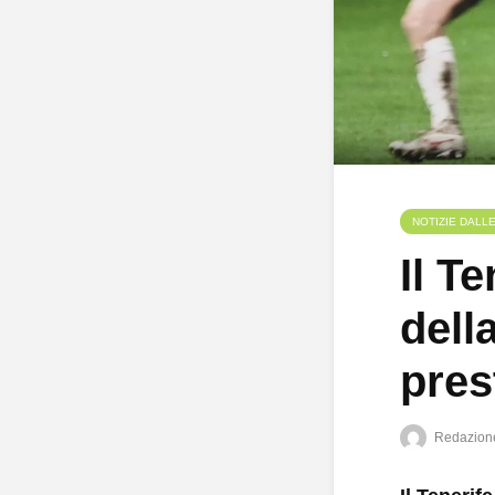
NOTIZIE DALL
Il T
dell
pres
Redazion