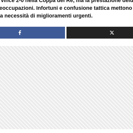
e vince 2-0 nella Coppa del Re, ma la prestazione del
eoccupazioni. Infortuni e confusione tattica mettono
a necessità di miglioramenti urgenti.