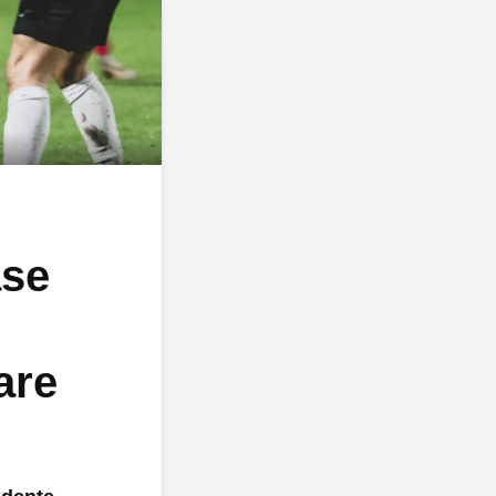
ase
are