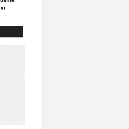
udente
 in