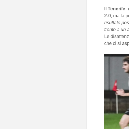
Il Tenerife
h
2-0
, ma la 
risultato po
fronte a un 
Le disattenz
che ci si as