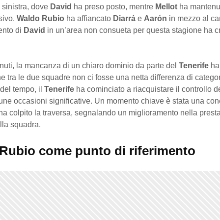
 sinistra, dove
David
ha preso posto, mentre
Mellot
ha mantenuto
sivo.
Waldo Rubio
ha affiancato
Diarrá
e
Aarón
in mezzo al ca
ento di
David
in un’area non consueta per questa stagione ha c
nuti, la mancanza di un chiaro dominio da parte del
Tenerife
ha 
 tra le due squadre non ci fosse una netta differenza di categori
del tempo, il
Tenerife
ha cominciato a riacquistare il controllo d
une occasioni significative. Un momento chiave è stata una con
 ha colpito la traversa, segnalando un miglioramento nella prest
lla squadra.
Rubio come punto di riferimento