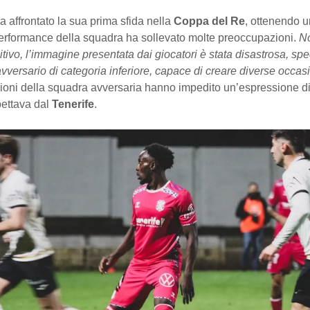
a affrontato la sua prima sfida nella
Coppa del Re
, ottenendo un
performance della squadra ha sollevato molte preoccupazioni.
No
sitivo, l’immagine presentata dai giocatori è stata disastrosa, sp
avversario di categoria inferiore, capace di creare diverse occasi
ioni della squadra avversaria hanno impedito un’espressione di
pettava dal
Tenerife
.