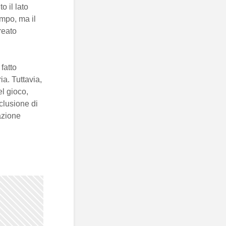
 il lato
mpo, ma il
reato
fatto
a. Tuttavia,
el gioco,
clusione di
azione