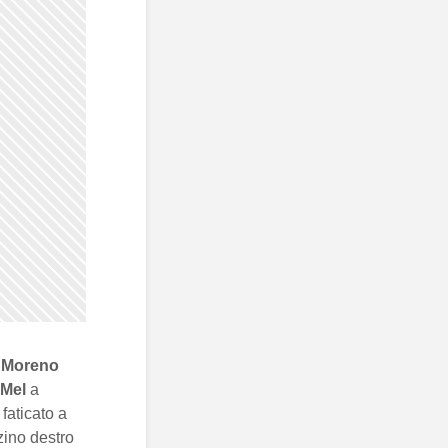
 Moreno
 Mel
a
faticato a
zino destro