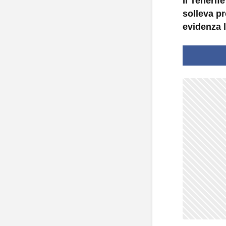
Il Tenerif
solleva pr
evidenza l