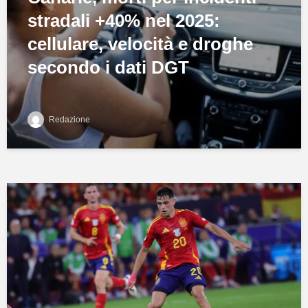
stradali +40% nel 2025:
cellulare, velocità e droghe
secondo i dati DGT
Redazione