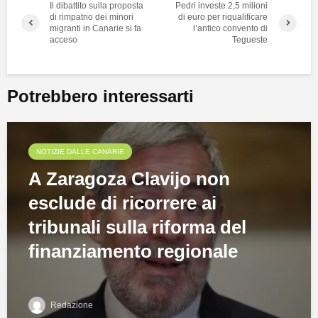
Il dibattito sulla proposta
Pedri investe 2,5 milioni
di rimpatrio dei minori
di euro per riqualificare
migranti in Canarie si fa
l’antico convento di
acceso
Tegueste
Potrebbero interessarti
NOTIZIE DALLE CANARIE
A Zaragoza Clavijo non
esclude di ricorrere ai
tribunali sulla riforma del
finanziamento regionale
Redazione