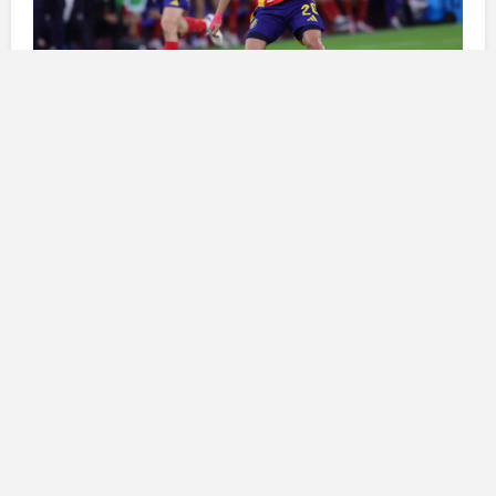
I dettagli dell’acquisto
Il centrocampista, attraverso la sua società
Pedrineta
SL
, ha investito in questo immobile non solo per
connettersi alle proprie radici, ma anche per
diversificare le proprie opportunità economiche.
Questo acquisto, compiuto insieme a suo
fratello
,
include non solo l’antico convento ma anche l’area
circostante, estendendosi per circa
10.000 metri
quadrati
. L’intenzione è quella di adattare questo
complesso per uso turistico, creando un accogliente
spazio che completerebbe l’offerta ristorativa della
famiglia, già attiva tramite un
ristorante
nelle