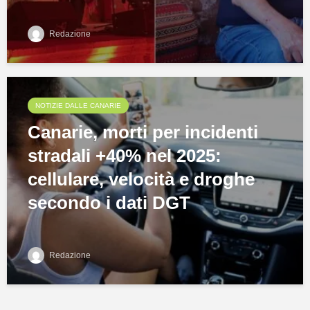
Redazione
NOTIZIE DALLE CANARIE
Canarie, morti per incidenti
stradali +40% nel 2025:
cellulare, velocità e droghe
secondo i dati DGT
Redazione