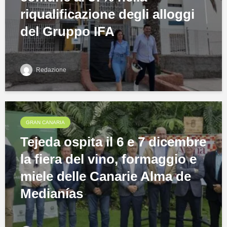
riqualificazione degli alloggi
del Gruppo IFA
Redazione
GRAN CANARIA
Tejeda ospita il 6 e 7 dicembre
la fiera del vino, formaggio e
miele delle Canarie Alma de
Medianías