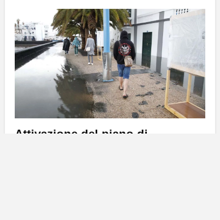
Attivazione del piano di
emergenza
Il municipio ha deciso di attivare il
Piano di
Emergenza Municipale
per gestire la situazione e
coordinare tutti i servizi e le aree coinvolte.
Kevin
Cortés
, assessore alla
Sicurezza
e alle
Emergenze
,
ha comunicato che tale attivazione permetterà un