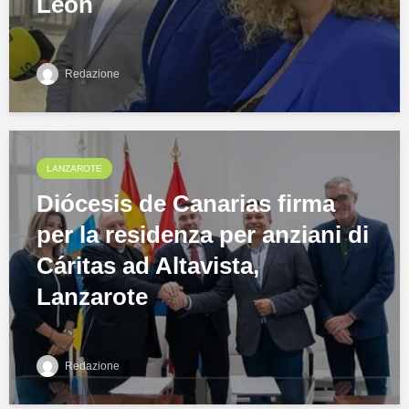
León
Redazione
LANZAROTE
Diócesis de Canarias firma
per la residenza per anziani di
Cáritas ad Altavista,
Lanzarote
Redazione