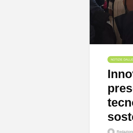
NOTIZIE DALL
Inno
pres
tecn
sost
Redazion