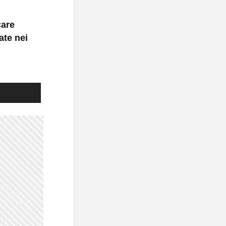
care
ate nei