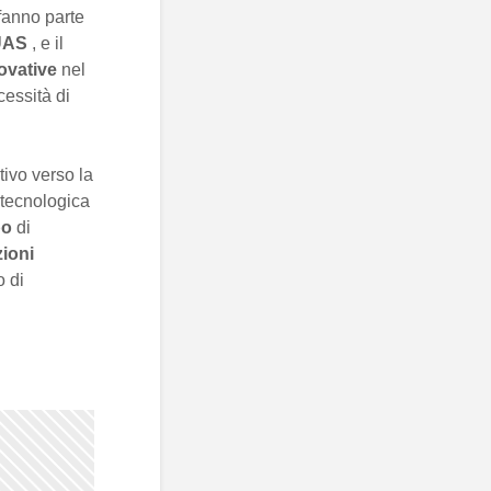
fanno parte
UAS
, e il
ovative
nel
essità di
ivo verso la
 tecnologica
po
di
zioni
o di