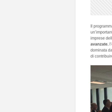
Il programm
un’importante
imprese del
avanzate
, 
dominata d
di contribui