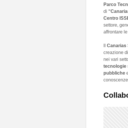
Parco Tecn
di
“Canaria
Centro IS
settore, ge
affrontare l
Il
Canarias 
creazione d
nei vari set
tecnologie 
pubbliche
e
conoscenze
Collab