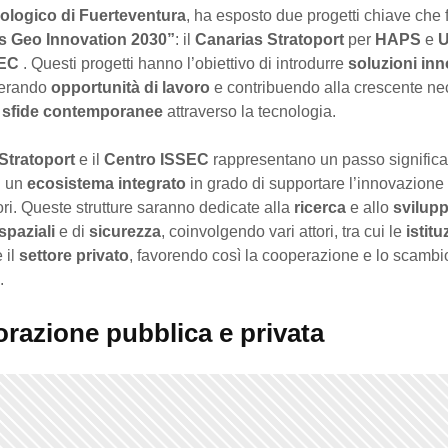
ologico di Fuerteventura
, ha esposto due progetti chiave che 
s Geo Innovation 2030”
: il
Canarias Stratoport
per
HAPS
e
SEC
. Questi progetti hanno l’obiettivo di introdurre
soluzioni inn
nerando
opportunità di lavoro
e contribuendo alla crescente nec
e
sfide contemporanee
attraverso la tecnologia.
Stratoport
e il
Centro ISSEC
rappresentano un passo significat
i un
ecosistema integrato
in grado di supportare l’innovazione
tori. Queste strutture saranno dedicate alla
ricerca
e allo
svilup
spaziali
e di
sicurezza
, coinvolgendo vari attori, tra cui le
istitu
 il
settore privato
, favorendo così la cooperazione e lo scambi
.
orazione pubblica e privata