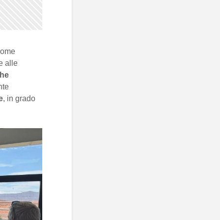
 come
e alle
che
nte
e
, in grado