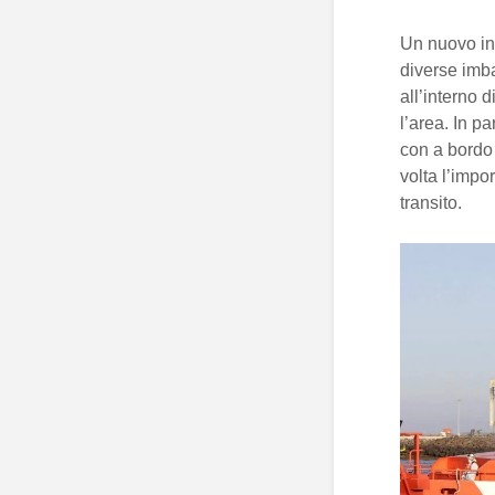
Un nuovo in
diverse imb
all’interno 
l’area. In pa
con a bord
volta l’impo
transito.