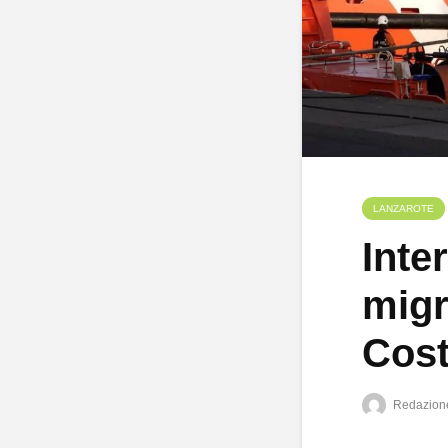
LANZAROTE
Inte
migr
Cost
Redazion