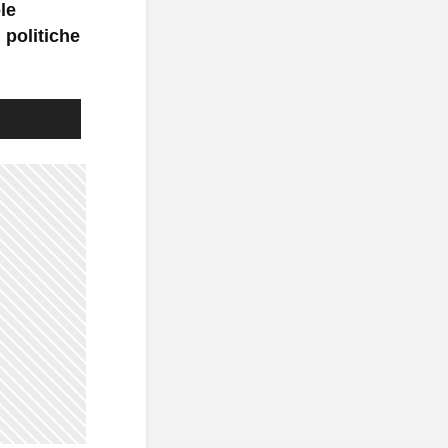
le
 politiche