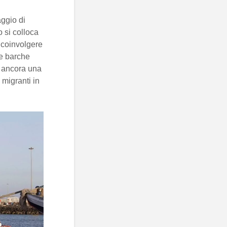
aggio di
 si colloca
 coinvolgere
ue barche
o ancora una
 migranti in