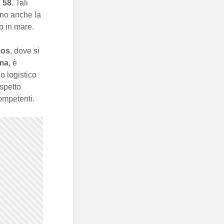
a
58
. Tali
ano anche la
o in mare.
aos
, dove si
ma
, è
o logistico
aspetto
competenti.