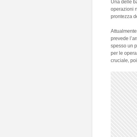
Una delle b
operazioni 
prontezza de
Attualmente
prevede l’ar
spesso un pu
per le opera
cruciale, po