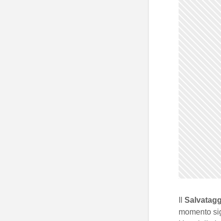
Il
Salvatagg
momento sign