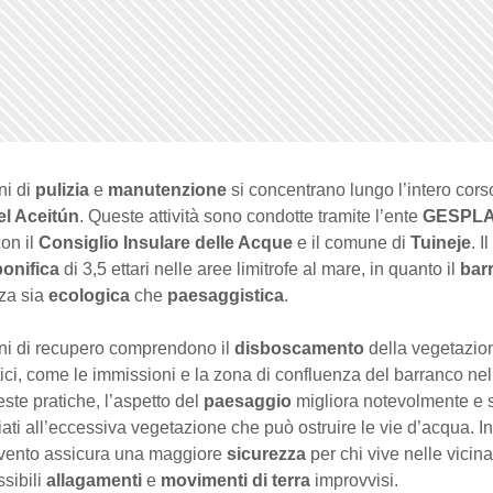
ni di
pulizia
e
manutenzione
si concentrano lungo l’intero cors
el Aceitún
. Queste attività sono condotte tramite l’ente
GESPL
on il
Consiglio Insulare delle Acque
e il comune di
Tuineje
. I
bonifica
di 3,5 ettari nelle aree limitrofe al mare, in quanto il
bar
za sia
ecologica
che
paesaggistica
.
ni di recupero comprendono il
disboscamento
della vegetazion
itici, come le immissioni e la zona di confluenza del barranco ne
ste pratiche, l’aspetto del
paesaggio
migliora notevolmente e s
iati all’eccessiva vegetazione che può ostruire le vie d’acqua. In
rvento assicura una maggiore
sicurezza
per chi vive nelle vicin
sibili
allagamenti
e
movimenti di terra
improvvisi.