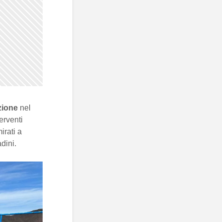
zione
nel
terventi
irati a
adini.