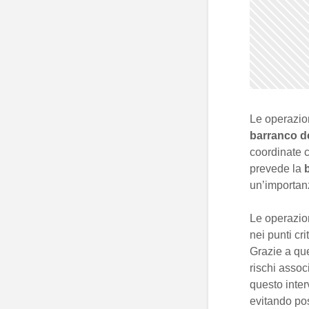
Le operazio
barranco d
coordinate c
prevede la
un’importan
Le operazio
nei punti cr
Grazie a que
rischi assoc
questo inte
evitando pos