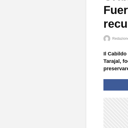
Fuer
recu
Redazion
Il Cabildo
Tarajal, f
preservare