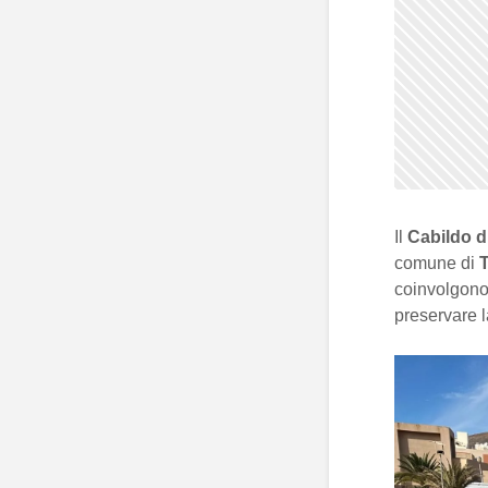
Il
Cabildo d
comune di
T
coinvolgono
preservare 