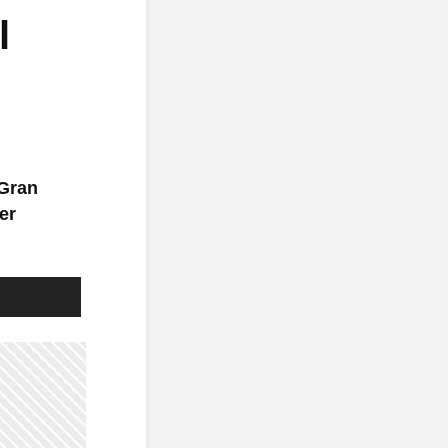
l
 Gran
er