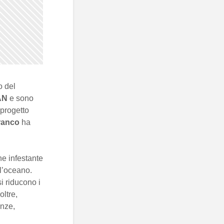
o del
AN
e sono
l progetto
ranco
ha
e infestante
ll’oceano.
i riducono i
oltre,
anze,