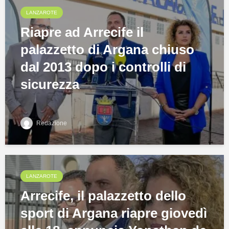
LANZAROTE
Riapre ad Arrecife il
palazzetto di Argana chiuso
dal 2013 dopo i controlli di
sicurezza
Redazione
LANZAROTE
Arrecife, il palazzetto dello
sport di Argana riapre giovedì