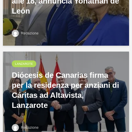
alle 18, annuncia Yonathan de
León
Redazione
LANZAROTE
Diócesis de Canarias firma
per la residenza per anziani di
Cáritas ad Altavista,
Lanzarote
Redazione