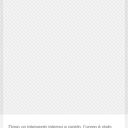
Dopo un intervento intenso e rapido, l’uomo è stato