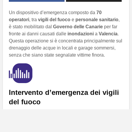
Un dispositivo d’emergenza composto da
70
operatori
, tra
vigili del fuoco
e
personale sanitario
,
è stato mobilitato dal
Governo delle Canarie
per far
fronte ai danni causati dalle
inondazioni
a
Valencia
.
Questa operazione si è concentrata principalmente sul
drenaggio delle acque in locali e garage sommersi,
senza che siano state segnalate vittime finora.
Intervento d’emergenza dei vigili
del fuoco
Durante la notte tra lunedì e martedì, i membri del
Consorzio di Vigili del Fuoco di Lanzarote
hanno
portato a termine un’importante operazione per