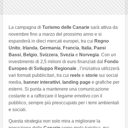
La campagna di
Turismo delle Canarie
sarà attiva da
novembre fino a marzo del prossimo anno e si
espanderà in dieci mercati europei, tra cui
Regno
Unito
,
Irlanda
,
Germania
,
Francia
,
Italia
,
Paesi
Bassi
,
Belgio
,
Svizzera
,
Svezia
e
Norvegia
. Con un
investimento di 2,5 milioni di euro finanziati dal
Fondo
Europeo di Sviluppo Regionale
, l’iniziativa utilizzerà
vari formati pubblicitari, tra cui
reels
e
storie
sui social
media,
banner interattivi
,
landing page
e grafiche per
esterni. Si punta a mantenere una comunicazione
costante e a rafforzare il legame emotivo con il
pubblico, sempre più preoccupato per i temi ambientali
e sociali.
Questa strategia non solo mira a migliorare la
percezione delle
Canarie
come meta turistica, ma