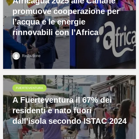
Africagua 2025 alle Canarie
promuove cooperazione per
l’acqua e le energie
rinnovabili con l’Africa
Redazione
FUERTEVENTURA
A Fuerteventura il 67% dei
residenti è nato fuori
dall’isola secondo ISTAC 2024