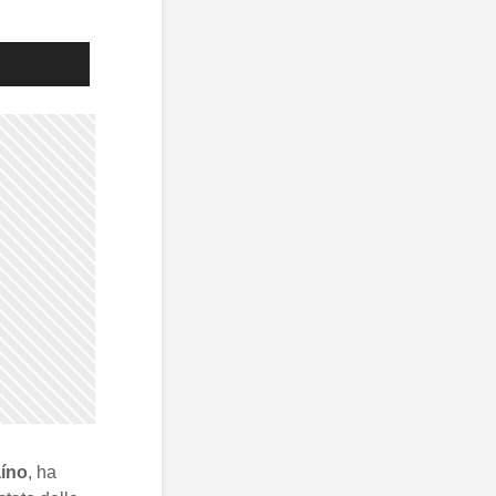
íno
, ha