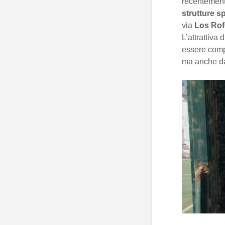
recentemente
strutture s
via
Los Rof
L’attrattiva 
essere compr
ma anche dal