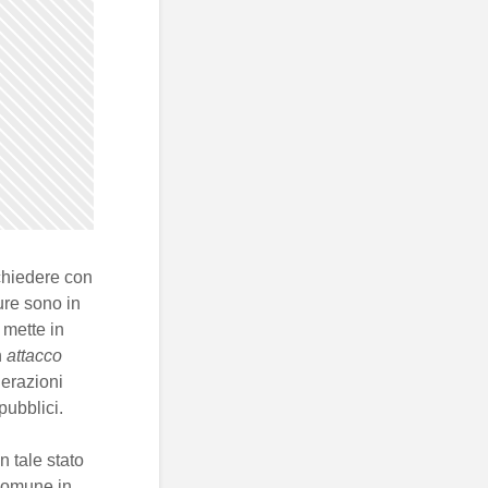
hiedere con
ure sono in
 mette in
n
attacco
erazioni
pubblici.
n tale stato
 comune in