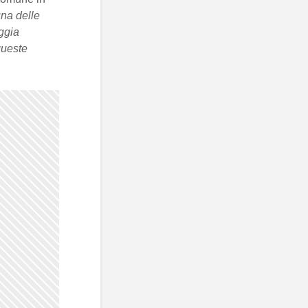
na delle
ggia
queste