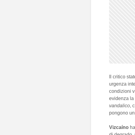
Il critico s
urgenza inte
condizioni v
evidenza la
vandalico
, 
pongono un i
Vizcaíno
ha 
di degrado, 