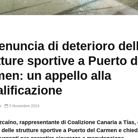
enuncia di deterioro del
tture sportive a Puerto d
en: un appello alla
alificazione
e
5 Novembre 2024
caíno, rappresentante di Coalizione Canaria a Tías,
 delle strutture sportive a Puerto del Carmen e chie