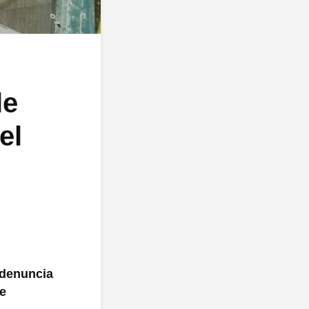
le
el
 denuncia
de