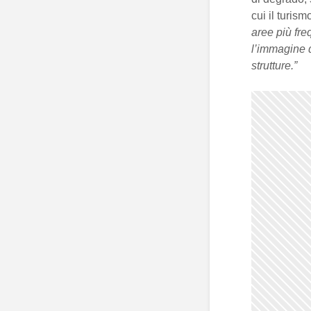
cui il turis
aree più fre
l’immagine d
strutture.”