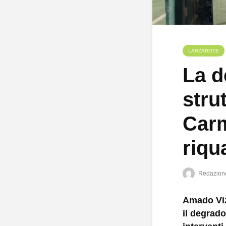
LANZAROTE
La d
stru
Carm
riqu
Redazion
Amado Viz
il degrado