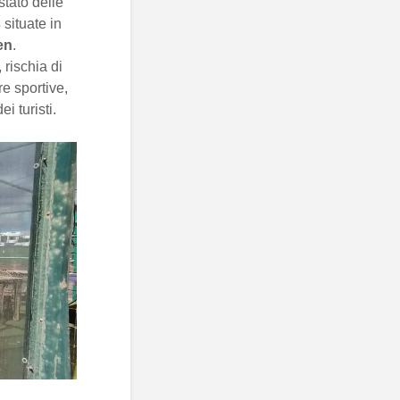
tato delle
s
situate in
en
.
, rischia di
e sportive,
i turisti.