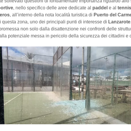
 sollevato questioni di fondamentale importanza riguardo allo s
portive
, nello specifico delle aree dedicate al
paddel
e al
tenni
eros
, all’interno della nota località turistica di
Puerto del Carm
di questa zona, uno dei principali punti di interesse di
Lanzarote
omessa non solo dalla disattenzione nei confronti delle struttur
la potenziale messa in pericolo della sicurezza dei cittadini e de