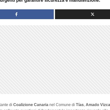
 urgenti per garantire sicurezza e manutenzione.
tante di
Coalizione Canaria
nel Comune di
Tías
,
Amado Vizca