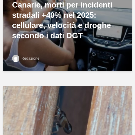
Canarie, morti per incidenti
stradali +40% nel 2025:
cellulare, velocità e droghe
secondo i dati DGT
Redazione