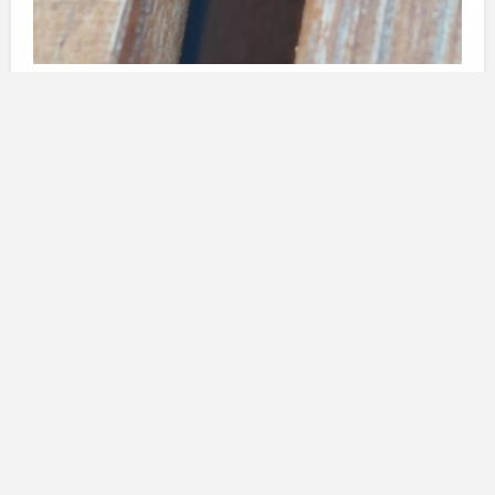
L’appello del Partito Popolare
Juan Antonio Molina
ha dichiarato che il
Comune
deve prendere la guida di una problematica che
influisce profondamente sulla qualità della vita degli
abitanti di
La Laguna
e sullo stato del
patrimonio
della città. Molina ha sottolineato l’urgenza di un
intervento decisivo, affermando che è necessario
attivare studi tecnici per valutare l’impatto della plaga e
proporre un piano d’azione efficace. Secondo il suo
intervento, è imperativo che le aree di
Ambiente
e
Urbanismo
collaborino per sviluppare le misure
necessarie a contenere l’espansione delle termiti.
La mancanza di un coordinamento appropriato è stata
evidenziata come uno dei principali problemi. Molina