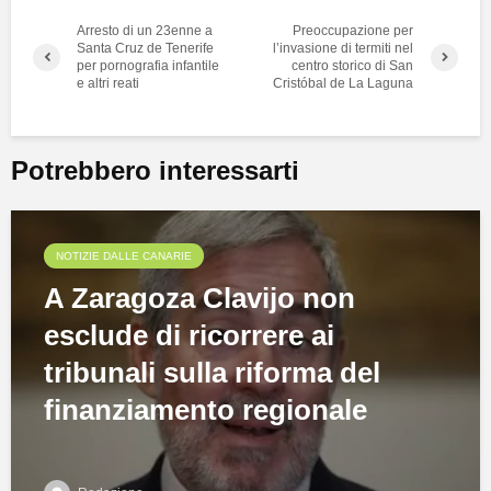
Arresto di un 23enne a
Preoccupazione per
Santa Cruz de Tenerife
l’invasione di termiti nel
per pornografia infantile
centro storico di San
e altri reati
Cristóbal de La Laguna
Potrebbero interessarti
NOTIZIE DALLE CANARIE
A Zaragoza Clavijo non
esclude di ricorrere ai
tribunali sulla riforma del
finanziamento regionale