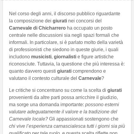
Nel corso degli anni, il discorso pubblico riguardante
la composizione dei
giurati
nei concorsi del
Carnevale di Chicharrero
ha occupato un posto
centrale nelle discussioni sia negli spazi formali che
informali. In particolare, si è parlato molto della varietà
di professionisti che siedono in queste giurie, i quali
includono
musicisti
,
giornalisti
e figure artistiche
riconosciute. Tuttavia, la questione che più interessa è:
quanto davvero questi
giurati
comprendono e
valutano il contesto culturale del
Carnevale
?
Le critiche si concentrano su come la scelta di
giurati
provenienti da altre parti possa arricchire il giudizio,
ma sorge una domanda importante:
possono esterni
valutare adeguatamente il valore e la tradizione del
Carnevale locale?
Gli appassionati sostengono che
chi vive l’esperienza carnascialesca tutti i giorni sia più
qualificato per tale ruolo
, e questa scelta riflette non