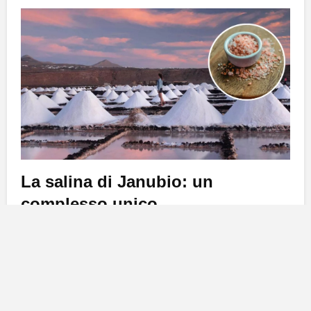
La salina di Janubio: un
complesso unico
Situate a
Lanzarote
, le
Salinas di Janubio
rappresentano il più grande complesso salinero delle
Canarie
con un’ampia superficie di
450.000 metri
quadrati
. Questa straordinaria salina fu inaugurata nel
1890
ed è caratterizzata da un innovativo design,