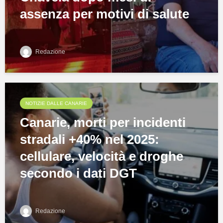
assenza per motivi di salute
Redazione
NOTIZIE DALLE CANARIE
Canarie, morti per incidenti
stradali +40% nel 2025:
cellulare, velocità e droghe
secondo i dati DGT
Redazione