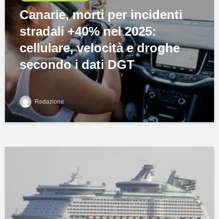
Canarie, morti per incidenti
stradali +40% nel 2025:
cellulare, velocità e droghe
secondo i dati DGT
Redazione