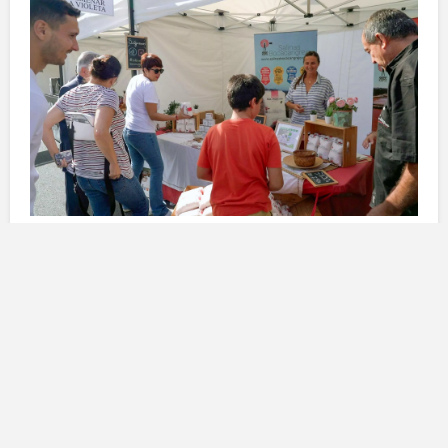
Un evento cresciuto negli anni
La
Fiera Km0 Gran Canaria
, che si tiene nel
weekend, si celebra per la seconda volta nel comune
di
Santa Brígida
come parte del programma “
Santa
Brígida con Vino
“. Come sottolineato dalla
consigliera del
Cabildo di Gran Canaria
,
Minerva
Alonso
,
l’evento ha conquistato un pubblico leale nel
corso delle sue 25 edizioni
. La consegna a questa