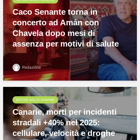
Caco Senante torna in
concerto ad Amán con
Chavela dopo mesi di
assenza per motivi di salute
Redazione
NOTIZIE DALLE CANARIE
Canarie, morti per incidenti
stradali +40% nel 2025:
cellulare, velocità e droghe