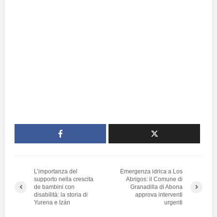
L’importanza del
Emergenza idrica a Los
supporto nella crescita
Abrigos: il Comune di
de bambini con
Granadilla di Abona
disabilità: la storia di
approva interventi
Yurena e Izán
urgenti