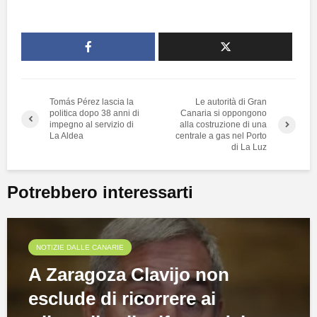
Tomás Pérez lascia la
Le autorità di Gran
politica dopo 38 anni di
Canaria si oppongono
impegno al servizio di
alla costruzione di una
La Aldea
centrale a gas nel Porto
di La Luz
Potrebbero interessarti
NOTIZIE DALLE CANARIE
A Zaragoza Clavijo non
esclude di ricorrere ai