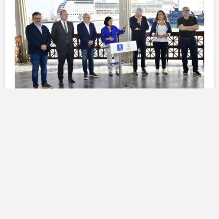
L’opposizione ufficiale al
progetto
La manifestazione di lunedì ha rappresentato un
momento cruciale per la coesione tra il
Cabildo
e il
Comune
nel contrastare i piani di
Totisa
.
Antonio
Morales
, presidente del
Cabildo
, ha definito il progetto
“un inganno”
, sottolineando che l’idea inizialmente
presentata riguardava l’approvvigionamento di energia