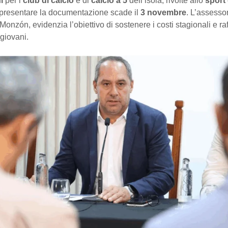
i
per i
club di calcio
e di
calcio a 5
dell’isola, rivolte allo
sport
 presentare la documentazione scade il
3 novembre
. L’assessor
Monzón, evidenzia l’obiettivo di sostenere i costi stagionali e raf
 giovani.