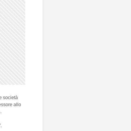
e società
essore allo
.
.