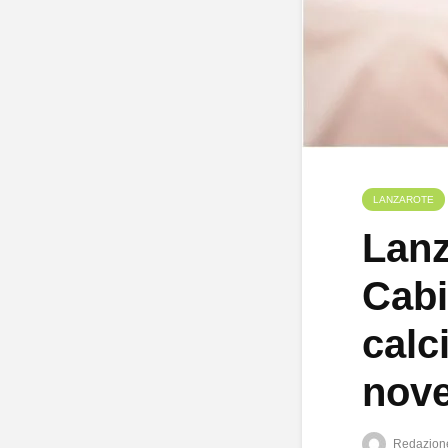
LANZAROTE
Lanz
Cabi
calc
nov
Redazion