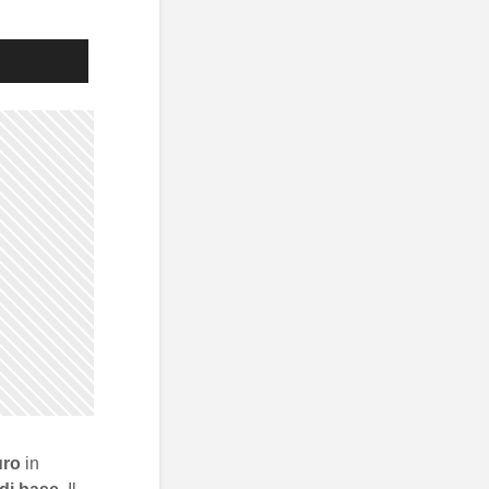
uro
in