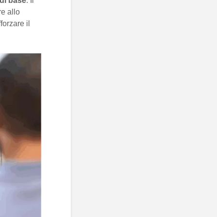
 di base
. Il
e allo
forzare il