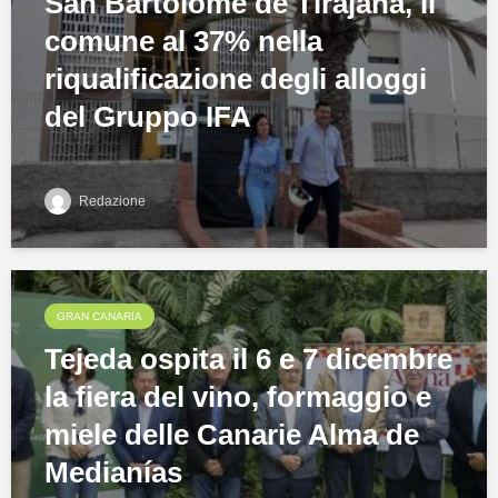
San Bartolomé de Tirajana, il
comune al 37% nella
riqualificazione degli alloggi
del Gruppo IFA
Redazione
GRAN CANARIA
Tejeda ospita il 6 e 7 dicembre
la fiera del vino, formaggio e
miele delle Canarie Alma de
Medianías