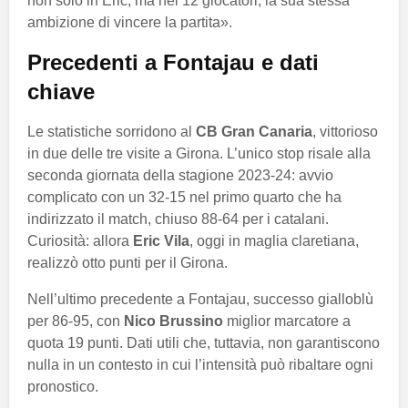
non solo in Eric, ma nei 12 giocatori, la sua stessa
ambizione di vincere la partita».
Precedenti a Fontajau e dati
chiave
Le statistiche sorridono al
CB Gran Canaria
, vittorioso
in due delle tre visite a Girona. L’unico stop risale alla
seconda giornata della stagione 2023-24: avvio
complicato con un 32-15 nel primo quarto che ha
indirizzato il match, chiuso 88-64 per i catalani.
Curiosità: allora
Eric Vila
, oggi in maglia claretiana,
realizzò otto punti per il Girona.
Nell’ultimo precedente a Fontajau, successo gialloblù
per 86-95, con
Nico Brussino
miglior marcatore a
quota 19 punti. Dati utili che, tuttavia, non garantiscono
nulla in un contesto in cui l’intensità può ribaltare ogni
pronostico.