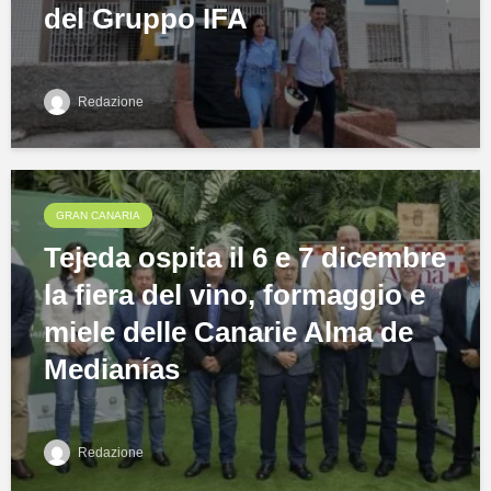
del Gruppo IFA
Redazione
GRAN CANARIA
Tejeda ospita il 6 e 7 dicembre
la fiera del vino, formaggio e
miele delle Canarie Alma de
Medianías
Redazione