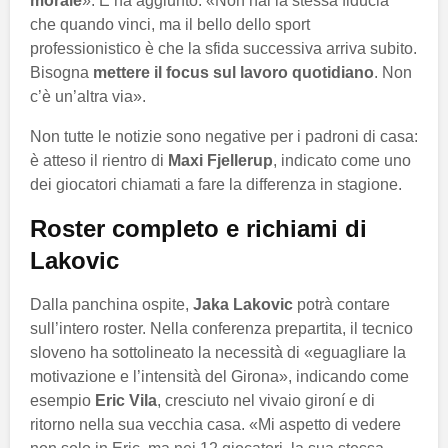
morale
». E ha aggiunto: «Non hai la stessa fiducia
che quando vinci, ma il bello dello sport
professionistico è che la sfida successiva arriva subito.
Bisogna
mettere il focus sul lavoro quotidiano
. Non
c’è un’altra via».
Non tutte le notizie sono negative per i padroni di casa:
è atteso il rientro di
Maxi Fjellerup
, indicato come uno
dei giocatori chiamati a fare la differenza in stagione.
Roster completo e richiami di
Lakovic
Dalla panchina ospite,
Jaka Lakovic
potrà contare
sull’intero roster. Nella conferenza prepartita, il tecnico
sloveno ha sottolineato la necessità di «eguagliare la
motivazione e l’intensità del Girona», indicando come
esempio
Eric Vila
, cresciuto nel vivaio gironí e di
ritorno nella sua vecchia casa. «Mi aspetto di vedere