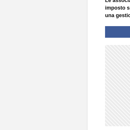
Le associ
imposto s
una gestio