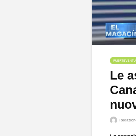
FUERTEVENTU
Le a
Cana
nuov
Redazion