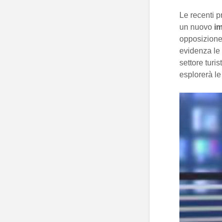
Le recenti p
un nuovo
i
opposizione.
evidenza le
settore turist
esplorerà l