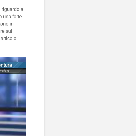
a
riguardo a
 una forte
tono in
re sul
articolo