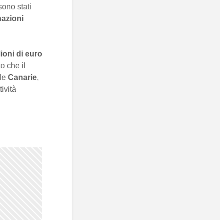
sono stati
nazioni
ioni di euro
o che il
 le
Canarie
,
tività