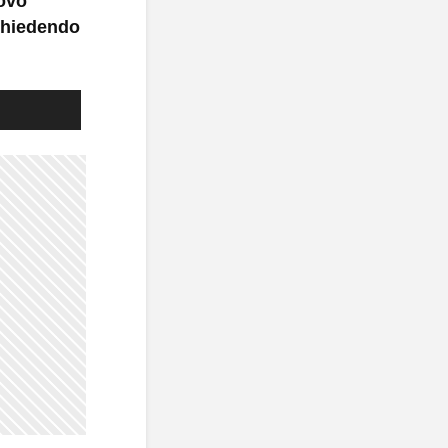
uovo
 chiedendo