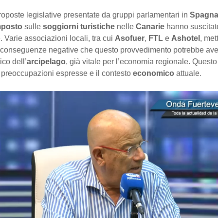
roposte legislative presentate da gruppi parlamentari in
Spagn
mposto
sulle
soggiorni turistiche
nelle
Canarie
hanno suscitato
 Varie associazioni locali, tra cui
Asofuer
,
FTL
e
Ashotel
, met
 conseguenze negative che questo provvedimento potrebbe ave
ico dell’
arcipelago
, già vitale per l’economia regionale. Questo 
e preoccupazioni espresse e il contesto
economico
attuale.