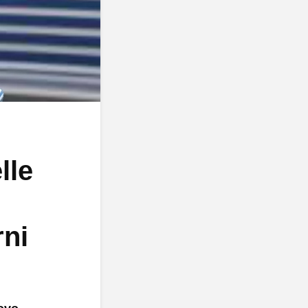
lle
rni