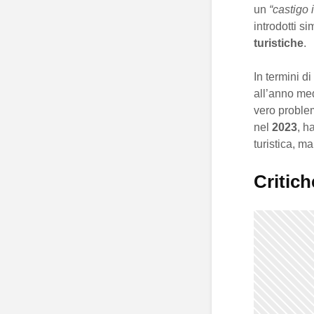
un
“castigo 
introdotti si
turistiche
.
In termini d
all’anno med
vero problem
nel
2023
, h
turistica, m
Critich