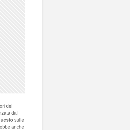
ori del
nzata dal
puesto
sulle
uirebbe anche