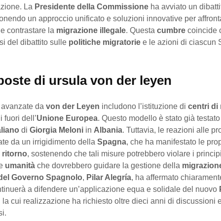
azione. La
Presidente della Commissione
ha avviato un dibattit
onendo un approccio unificato e soluzioni innovative per affrontar
 e contrastare la
migrazione illegale
. Questa
cumbre
coincide 
rsi del dibattito sulle
politiche migratorie
e le azioni di ciascun 
poste di ursula von der leyen
 avanzate da
von der Leyen
includono l’istituzione di
centri di
i fuori dell’
Unione Europea
. Questo modello è stato già testato
liano
di
Giorgia Meloni
in
Albania
. Tuttavia, le reazioni alle 
ate da un irrigidimento della
Spagna
, che ha manifestato le prop
i ritorno
, sostenendo che tali misure potrebbero violare i principi
e
umanità
che dovrebbero guidare la gestione della
migrazion
del Governo Spagnolo
,
Pilar Alegría
, ha affermato chiarament
tinuerà a difendere un’applicazione equa e solidale del nuovo
, la cui realizzazione ha richiesto oltre dieci anni di discussioni 
i.