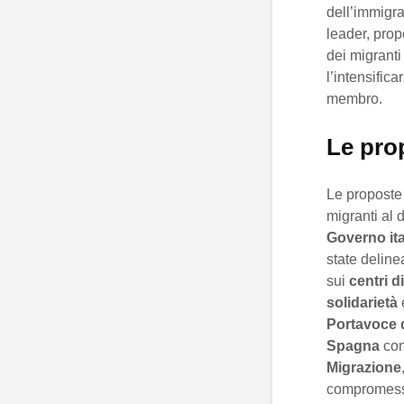
dell’immigr
leader, prop
dei migranti
l’intensifica
membro.
Le pro
Le proposte
migranti al d
Governo ita
state deline
sui
centri d
solidarietà
Portavoce 
Spagna
con
Migrazione
compromess