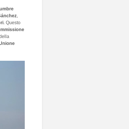
umbre
Sánchez
,
ri
. Questo
Commissione
della
Unione