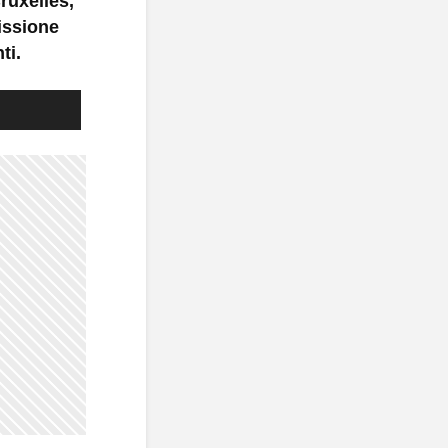
ruxelles,
issione
ti.