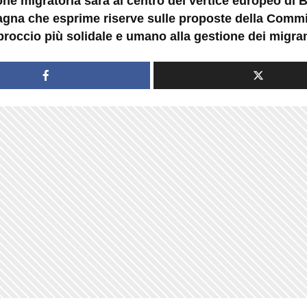
ne migratoria sarà al centro del vertice europeo di B
agna che esprime riserve sulle proposte della Comm
roccio più solidale e umano alla gestione dei migran