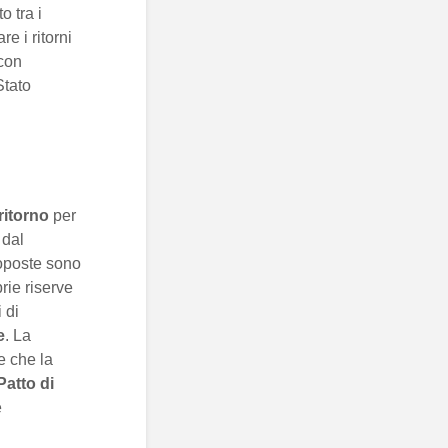
o tra i
e i ritorni
con
Stato
 ritorno
per
 dal
proposte sono
rie riserve
 di
e
. La
e che la
Patto di
e