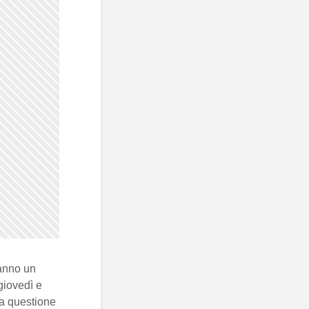
ranno un
 giovedì e
 la questione