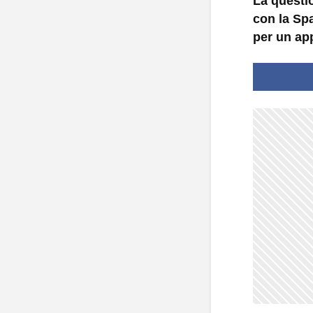
La questio
con la Sp
per un app