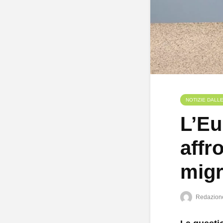
NOTIZIE DALL
L’Eu
affr
migr
Redazion