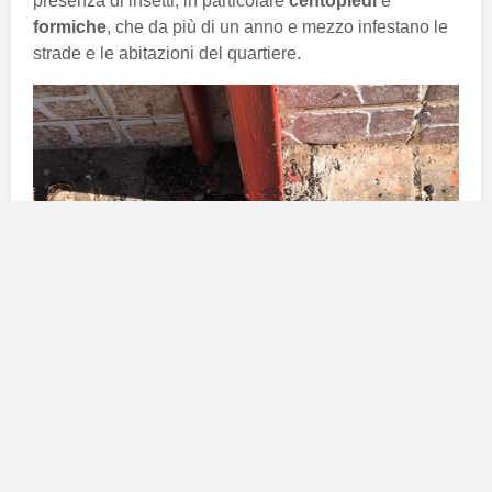
presenza di insetti, in particolare
centopiedi
e
formiche
, che da più di un anno e mezzo infestano le
strade e le abitazioni del quartiere.
Crescente preoccupazione per
l’infestazione di insetti
Come riportato nel servizio,
Víctor Díaz
, uno dei
residenti direttamente colpiti da questa situazione, ha