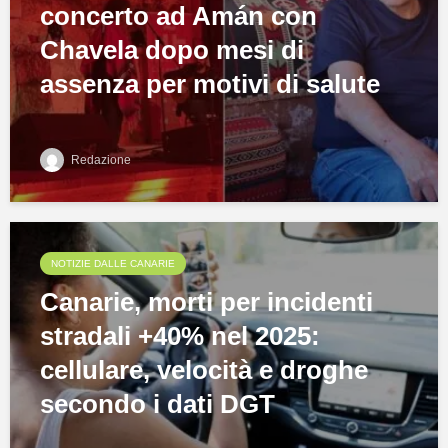
concerto ad Amán con
Chavela dopo mesi di
assenza per motivi di salute
Redazione
NOTIZIE DALLE CANARIE
Canarie, morti per incidenti
stradali +40% nel 2025:
cellulare, velocità e droghe
secondo i dati DGT