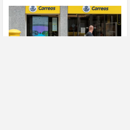
La preoccupazione dei sindacati
Pedro Segura
, segretario del settore postale di
Comisiones Obreras
alle Canarie, ha espresso la
sua preoccupazione riguardo a questa situazione. In
un’intervista con il giornale
Atlántico Hoy
, ha
sottolineato che
il mese di novembre rappresenta un
periodo di elevato invio di pacchi e che il drastico