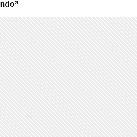
ando”