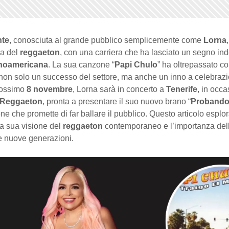
nte
, conosciuta al grande pubblico semplicemente come
Lorna
ca del
reggaeton
, con una carriera che ha lasciato un segno ind
inoamericana
. La sua canzone “
Papi Chulo
” ha oltrepassato con
on solo un successo del settore, ma anche un inno a celebrazioni
rossimo
8 novembre
, Lorna sarà in concerto a
Tenerife
, in occa
e Reggaeton
, pronta a presentare il suo nuovo brano “
Proband
ne che promette di far ballare il pubblico. Questo articolo esplor
 la sua visione del
reggaeton
contemporaneo e l’importanza del
e nuove generazioni.