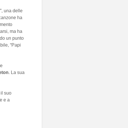
”, una delle
 canzone ha
omento
marsi, ma ha
do un punto
bile, “Papi
 e
eton
. La sua
.
il suo
e e a