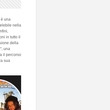
, è una
elebile nella
fini,
 in tutto il
sione della
o
“, una
a il percorso
la sua