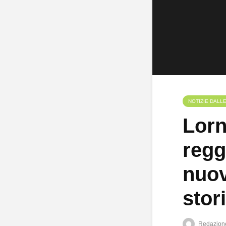
NOTIZIE DALL
Lorn
regg
nuov
stori
Redazion