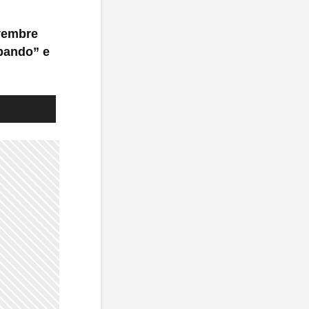
ovembre
obando” e