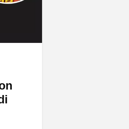
con
di