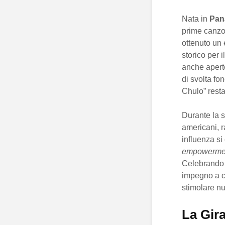
Nata in
Pan
prime canzo
ottenuto un
storico per 
anche aperto
di svolta fo
Chulo” resta
Durante la s
americani, 
influenza si
empowerment
Celebrando l
impegno a c
stimolare nu
La Gir