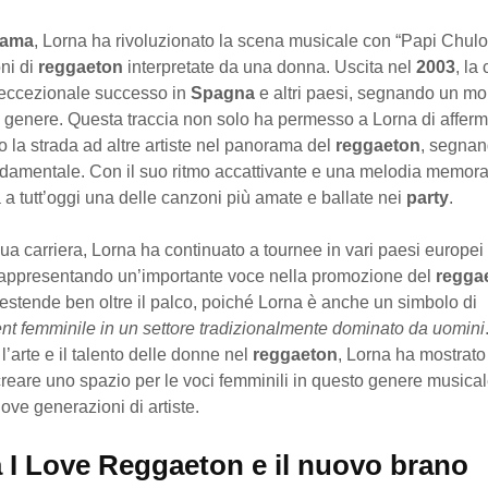
ama
, Lorna ha rivoluzionato la scena musicale con “Papi Chulo
ni di
reggaeton
interpretate da una donna. Uscita nel
2003
, la
 eccezionale successo in
Spagna
e altri paesi, segnando un m
il genere. Questa traccia non solo ha permesso a Lorna di affer
 la strada ad altre artiste nel panorama del
reggaeton
, segnan
ndamentale. Con il suo ritmo accattivante e una melodia memora
 a tutt’oggi una delle canzoni più amate e ballate nei
party
.
ua carriera, Lorna ha continuato a tournee in vari paesi europei
rappresentando un’importante voce nella promozione del
regga
 estende ben oltre il palco, poiché Lorna è anche un simbolo di
 femminile in un settore tradizionalmente dominato da uomini
’arte e il talento delle donne nel
reggaeton
, Lorna ha mostrato 
reare uno spazio per le voci femminili in questo genere musical
ove generazioni di artiste.
a I Love Reggaeton e il nuovo brano