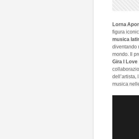
Lorna Apo
figura iconi
musica lat
diventando n
mondo. Il p
Gira I Lov
collaborazio
dell’artista,
musica nell