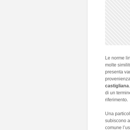
Le norme li
molte simili
presenta var
provenienza 
castigliana
di un termin
riferimento.
Una partico
subiscono al
comune l’us