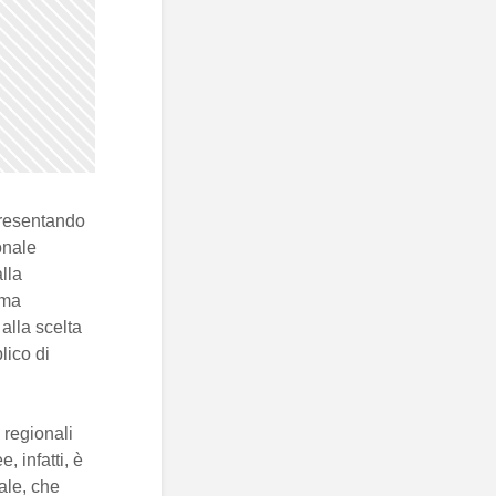
presentando
onale
lla
rma
alla scelta
lico di
 regionali
 infatti, è
ale, che