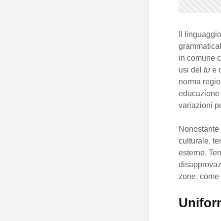
Il linguaggi
grammatical
in comune c
usi del
tu
e 
norma region
educazione e
variazioni p
Nonostante c
culturale, t
esterne. Ten
disapprovazi
zone, come i
Uniform