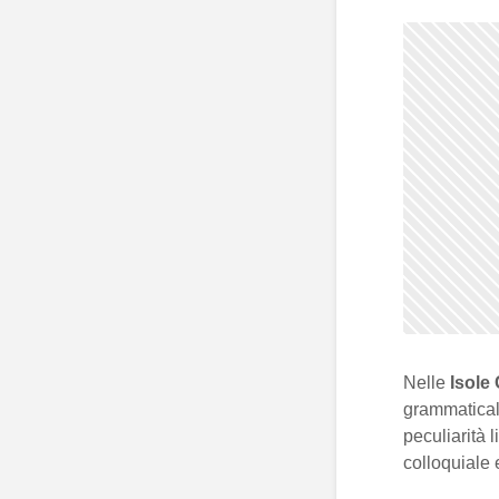
Nelle
Isole
grammaticale
peculiarità 
colloquiale e