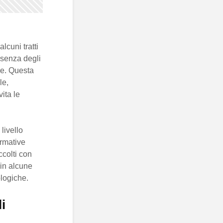
lcuni tratti
assenza degli
le. Questa
le,
ita le
livello
ormative
ccolti con
 in alcune
ologiche.
i