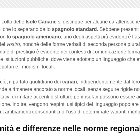
o colto delle
Isole Canarie
si distingue per alcune caratteristiche
i che lo separano dallo
spagnolo standard
. Sebbene presenti a
on lo
spagnolo americano
, uno degli aspetti più evidenti è l’
del
vostro
, nonché delle forme verbali di seconda persona plura
ale di prestigio è evidente nei contesti di comunicazione forma
 istituzioni pubbliche, dove viene adottato un linguaggio che ev
opolari e i modismi locali.
iò, il parlato quotidiano dei
canari
, indipendentemente dal loro 
ende a rimanere ancorato a norme locali, senza seguire rigide n
tativi di imitare accenti o strutture peninsulari possono essere a
one. Inoltre, vengono respinti usi tipici del linguaggio popolare
 cambiamenti consonantici o l’uso di determinate varianti morf
ità e differenze nelle norme regional