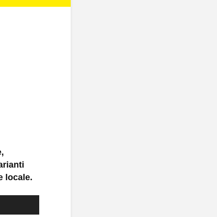
e,
arianti
e locale.