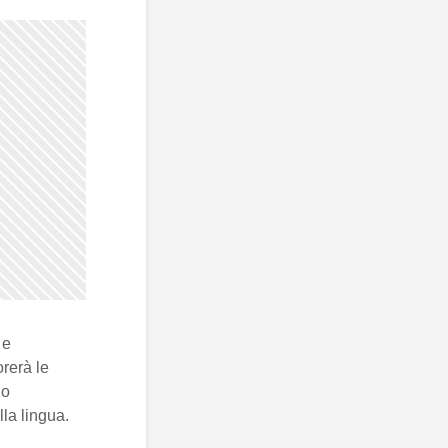
 e
orerà le
io
lla lingua.