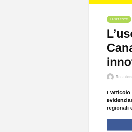
LANZAROTE
L’us
Cana
inno
Redazion
L’articolo
evidenzian
regionali 