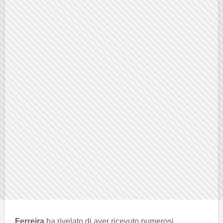
Ferreira
ha rivelato di aver ricevuto numerosi