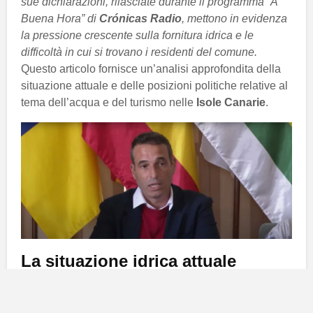
sue dichiarazioni, rilasciate durante il programma “A
Buena Hora” di
Crónicas Radio
, mettono in evidenza
la pressione crescente sulla fornitura idrica e le
difficoltà in cui si trovano i residenti del comune.
Questo articolo fornisce un’analisi approfondita della
situazione attuale e delle posizioni politiche relative al
tema dell’acqua e del turismo nelle
Isole Canarie
.
La situazione idrica attuale
Alfredo Villalba
ha descritto la fornitura di acqua a
Haría
come
insostenibile
, affermando che i residenti