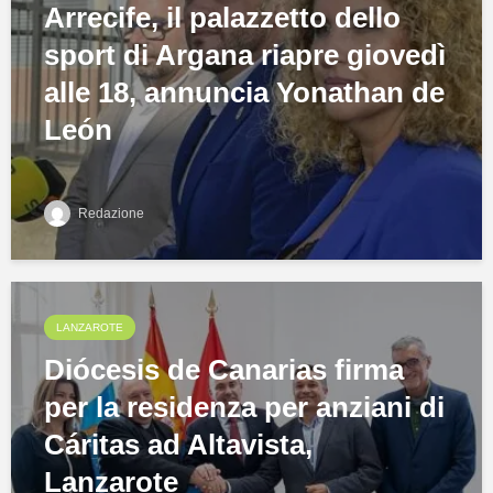
Arrecife, il palazzetto dello
sport di Argana riapre giovedì
alle 18, annuncia Yonathan de
León
Redazione
LANZAROTE
Diócesis de Canarias firma
per la residenza per anziani di
Cáritas ad Altavista,
Lanzarote