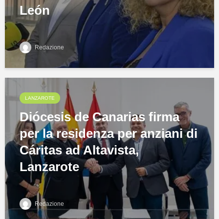
León
Redazione
LANZAROTE
Diócesis de Canarias firma
per la residenza per anziani di
Cáritas ad Altavista,
Lanzarote
Redazione