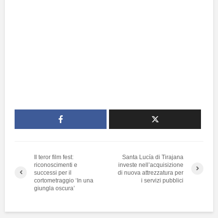
Il teror film fest:
Santa Lucía di Tirajana
riconoscimenti e
investe nell’acquisizione
successi per il
di nuova attrezzatura per
cortometraggio ‘In una
i servizi pubblici
giungla oscura’