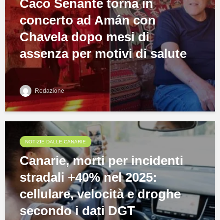
Caco Senante torna in
concerto ad Amán con
Chavela dopo mesi di
assenza per motivi di salute
Redazione
NOTIZIE DALLE CANARIE
Canarie, morti per incidenti
stradali +40% nel 2025:
cellulare, velocità e droghe
secondo i dati DGT