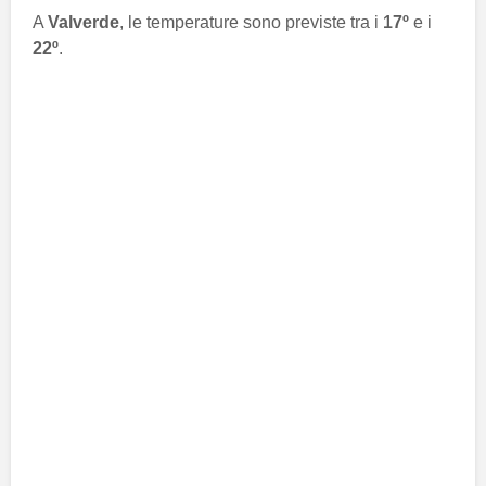
A
Valverde
, le temperature sono previste tra i
17º
e i
22º
.