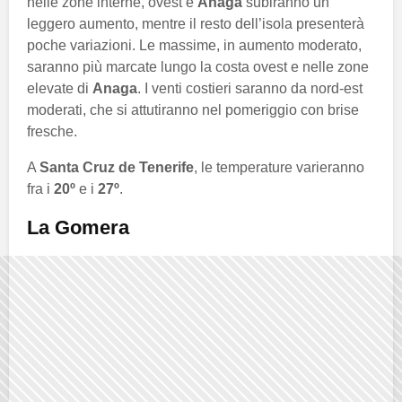
nelle zone interne, ovest e
Anaga
subiranno un
leggero aumento, mentre il resto dell’isola presenterà
poche variazioni. Le massime, in aumento moderato,
saranno più marcate lungo la costa ovest e nelle zone
elevate di
Anaga
. I venti costieri saranno da nord-est
moderati, che si attutiranno nel pomeriggio con brise
fresche.
A
Santa Cruz de Tenerife
, le temperature varieranno
fra i
20º
e i
27º
.
La Gomera