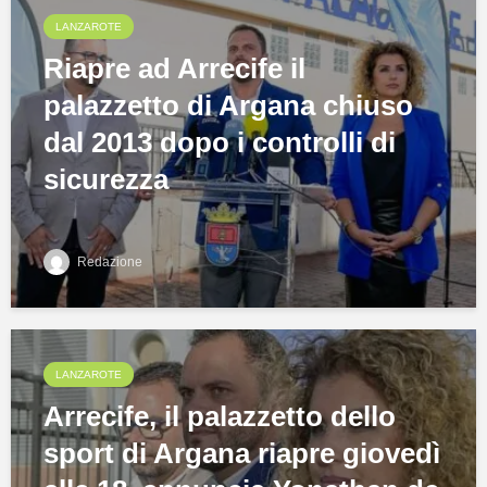
LANZAROTE
Riapre ad Arrecife il
palazzetto di Argana chiuso
dal 2013 dopo i controlli di
sicurezza
Redazione
LANZAROTE
Arrecife, il palazzetto dello
sport di Argana riapre giovedì