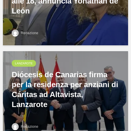
alle 18, annuncia Yonathan de
León
Redazione
LANZAROTE
Diócesis de Canarias firma
per la residenza per anziani di
Cáritas ad Altavista,
Lanzarote
Redazione