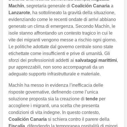
Machín
, segretaria generale di
Coalición Canaria
a
Lanzarote
, ha sottolineato la gravità della situazione,
evidenziando come le recenti ondate di arrivi abbiano
generato un clima di emergenza. Secondo Machín, le
isole stanno affrontando un contesto tragico in cui le
vite dei migranti vengono messe a rischio ogni giorno.
Le politiche adottate dal governo centrale sono state
etichettate come insufficienti e prive di umanità. Gli
sforzi dei professionisti addetti ai
salvataggi marittimi
,
pur apprezzabili, non sono accompagnati da un
adeguato supporto infrastrutturale e materiale.
Machín ha messo in evidenza l’inefficacia delle
risposte governative, definendo come l’unica
soluzione proposta sia la creazione di
tende
per
accogliere i migranti, una scelta che presenta
condizioni di vita indegne. In questo contesto,
Coalición Canaria
si schiera contro il parere della
Fiscalía
, difendendo la temporanea ospitalità di minori