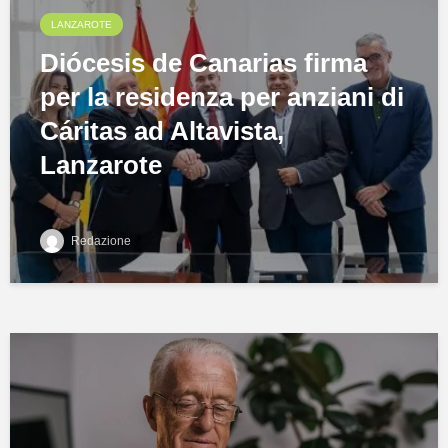
LANZAROTE
Diócesis de Canarias firma
per la residenza per anziani di
Cáritas ad Altavista,
Lanzarote
Redazione