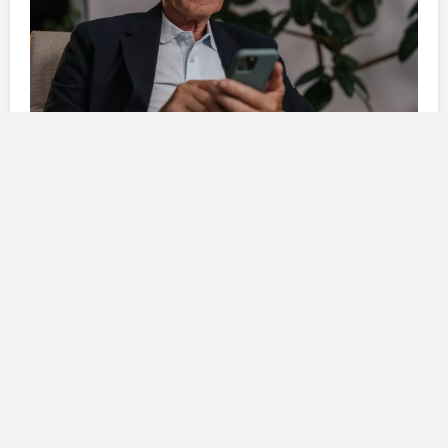
La modalità operativa della truffa
Le vittime designate di questo schema truffaldino sono
principalmente uomini e donne di età avanzata,
nonché persone con scarse competenze in materia di
investimenti
e
criptovalute
. I numeri di telefono
utilizzati per contattare le vittime provengono da
paesi
come le
Filippine
,
Indonesia
,
Azerbaigian
e
Sudan
, tra gli altri. Questi truffatori si presentano come
rappresentanti di opportunità di lavoro legali, offrendo
una modesta remunerazione in cambio della semplice
azione di seguire determinati profili sui social media e
dare “mi piace” ai loro post.