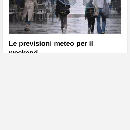
Le previsioni meteo per il
weekend
Con l’avvicinarsi di una nuova ondata di piogge, il
direttore territoriale dell’agenzia statale di
meteorologia ,
David Suárez
, ha avvisato che esiste
un’alta probabilità di rovesci in gran parte
dell’arcipelago. I fenomeni di pioggia, sebbene previsti
come deboli, si caratterizzeranno per la loro
persistenza. In particolare, si segnala che il clima nel
nord e nelle zone di media altitudine delle isole più
elevate subirà un’improvvisa e significativa
diminuzione delle temperature.