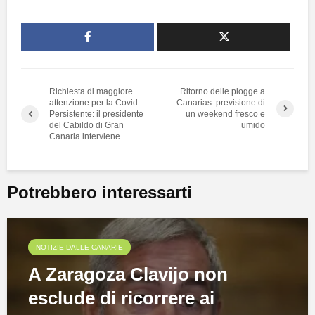
Richiesta di maggiore
Ritorno delle piogge a
attenzione per la Covid
Canarias: previsione di
Persistente: il presidente
un weekend fresco e
del Cabildo di Gran
umido
Canaria interviene
Potrebbero interessarti
NOTIZIE DALLE CANARIE
A Zaragoza Clavijo non
esclude di ricorrere ai