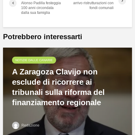
Alonso Padilla festeggia
arrivo ristrutturazioni con
100 anni circondata
fondi comunali
dalla sua famiglia
Potrebbero interessarti
NOTIZIE DALLE CANARIE
A Zaragoza Clavijo non
esclude di ricorrere ai
tribunali sulla riforma del
finanziamento regionale
Redazione