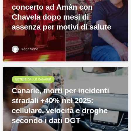
concerto ad Amán con
Chavela dopo mesi di
assenza per motivi di salute
Redazione
NOTIZIE DALLE CANARIE
Canarie, morti per incidenti
stradali +40% nel 2025:
cellulare, velocità e droghe
secondo i dati DGT