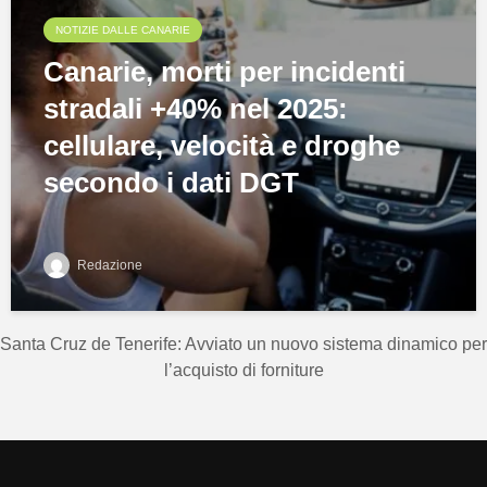
NOTIZIE DALLE CANARIE
Canarie, morti per incidenti
stradali +40% nel 2025:
cellulare, velocità e droghe
secondo i dati DGT
Redazione
Santa Cruz de Tenerife: Avviato un nuovo sistema dinamico per
l’acquisto di forniture