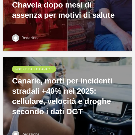
Chavela dopo mesi di
assenza per motivi di salute
Redazione
NOTIZIE DALLE CANARIE
Canarie, morti per incidenti
stradali +40% nel 2025:
cellulare, velocità e droghe
secondo i dati DGT
Redazione