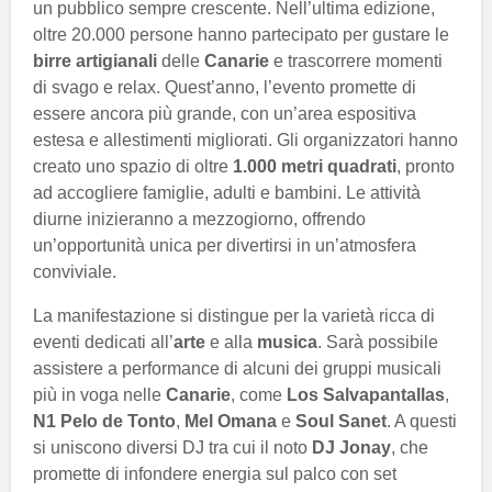
un pubblico sempre crescente. Nell’ultima edizione,
oltre 20.000 persone hanno partecipato per gustare le
birre artigianali
delle
Canarie
e trascorrere momenti
di svago e relax. Quest’anno, l’evento promette di
essere ancora più grande, con un’area espositiva
estesa e allestimenti migliorati. Gli organizzatori hanno
creato uno spazio di oltre
1.000 metri quadrati
, pronto
ad accogliere famiglie, adulti e bambini. Le attività
diurne inizieranno a mezzogiorno, offrendo
un’opportunità unica per divertirsi in un’atmosfera
conviviale.
La manifestazione si distingue per la varietà ricca di
eventi dedicati all’
arte
e alla
musica
. Sarà possibile
assistere a performance di alcuni dei gruppi musicali
più in voga nelle
Canarie
, come
Los Salvapantallas
,
N1 Pelo de Tonto
,
Mel Omana
e
Soul Sanet
. A questi
si uniscono diversi DJ tra cui il noto
DJ Jonay
, che
promette di infondere energia sul palco con set