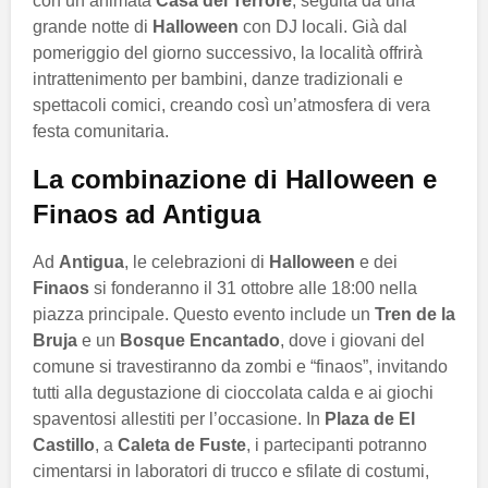
con un’animata
Casa del Terrore
, seguita da una
grande notte di
Halloween
con DJ locali. Già dal
pomeriggio del giorno successivo, la località offrirà
intrattenimento per bambini, danze tradizionali e
spettacoli comici, creando così un’atmosfera di vera
festa comunitaria.
La combinazione di Halloween e
Finaos ad Antigua
Ad
Antigua
, le celebrazioni di
Halloween
e dei
Finaos
si fonderanno il 31 ottobre alle 18:00 nella
piazza principale. Questo evento include un
Tren de la
Bruja
e un
Bosque Encantado
, dove i giovani del
comune si travestiranno da zombi e “finaos”, invitando
tutti alla degustazione di cioccolata calda e ai giochi
spaventosi allestiti per l’occasione. In
Plaza de El
Castillo
, a
Caleta de Fuste
, i partecipanti potranno
cimentarsi in laboratori di trucco e sfilate di costumi,