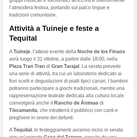
gruppi musicali e folcloristici arricchisce ulteriormente
l’atmosfera festiva, portando sul palco lingue e
tradizioni comunitarie.
Attività a Tuineje e feste a
Tequital
A
Tuineje
, l’atteso evento della
Noche de los Finaos
avrà luogo il 31 ottobre, a partire dalle 18:00, nella
Plaza Tran Tran
di
Gran Tarajal
. La serata prevede
una serie di attività, tra cui un laboratorio dedicato ai
fiori scelti e degustazioni di piatti tipici canari. I bambini
potranno partecipare a giochi tradizionali, mentre una
rappresentazione teatrale dedicata alla cultura locale
coinvolgerà anche il
Rancho de Ánimas
di
Tiscamanita
, che intratterrà il pubblico con canti e
preghiere in onore dei defunti.
A
Tequital
, le festeggiamenti avranno inizio in serata