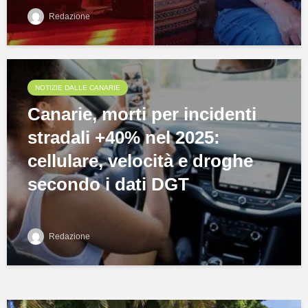
Redazione
NOTIZIE DALLE CANARIE
Canarie, morti per incidenti
stradali +40% nel 2025:
cellulare, velocità e droghe
secondo i dati DGT
Redazione