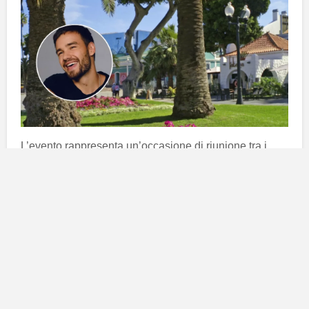
L’evento rappresenta un’occasione di riunione tra i
sostenitori, che porteranno candele, fiori, disegni e
lettere come tributo all’artista che ha toccato le loro vite
attraverso la musica. Il
27 ottobre
sarà una data
simbolica, in cui la comunità di fan si unirà per
ricordare e celebrare la vita e la carriera di
Liam
Payne
.
La morte tragica di Liam Payne
La notizia della scomparsa di
Liam Payne
ha colto di