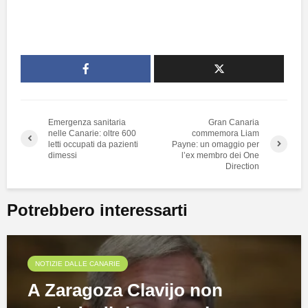
Emergenza sanitaria
Gran Canaria
nelle Canarie: oltre 600
commemora Liam
letti occupati da pazienti
Payne: un omaggio per
dimessi
l’ex membro dei One
Direction
Potrebbero interessarti
NOTIZIE DALLE CANARIE
A Zaragoza Clavijo non